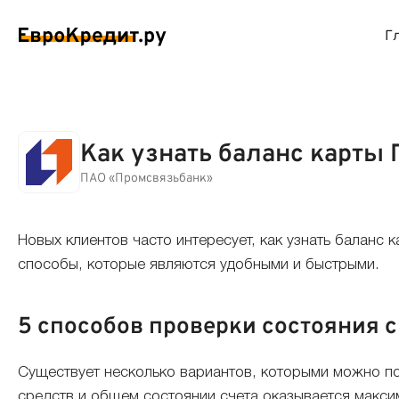
Г
ймы на карту
Займы без проверок
Виртуальные креди
Накоп
Как узнать баланс карты
спресс займы
Займы без процентов
Лучшие кредитные
Вклад
ПАО «Промсвязьбанк»
ймы без отказа
Мгновенные займы
Кредитные карты с
Вклад
Новых клиентов часто интересует, как узнать баланс
способы, которые являются удобными и быстрыми.
ймы с плохой КИ
Лучшие займы
Кредитные карты б
С еже
5 способов проверки состояния с
вые займы
Долгосрочные займы
Беспроцентные кр
Вклад
ймы до зарплаты
Круглосуточные займы
Кредитные карты с
Вклад
Существует несколько вариантов, которыми можно по
средств и общем состоянии счета оказывается макси