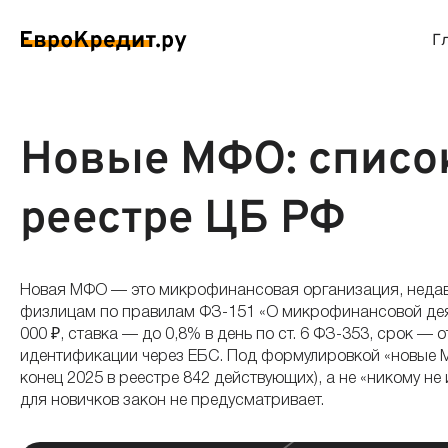
Г
ймы на карту
Займы без проверок
Виртуальные креди
Накоп
Новые МФО: списо
спресс займы
Займы без процентов
Лучшие кредитные
Вклад
реестре ЦБ РФ
ймы без отказа
Мгновенные займы
Кредитные карты с
Вклад
Новая МФО — это микрофинансовая организация, недавн
ймы с плохой КИ
Лучшие займы
Кредитные карты б
С еже
физлицам по правилам ФЗ-151 «О микрофинансовой деяте
000 ₽, ставка — до 0,8% в день по ст. 6 ФЗ-353, срок —
идентификации через ЕБС. Под формулировкой «новые МФ
вые займы
Долгосрочные займы
Беспроцентные кр
Вклад
конец 2025 в реестре 842 действующих), а не «никому н
для новичков закон не предусматривает.
ймы до зарплаты
Круглосуточные займы
Кредитные карты с
Вклад