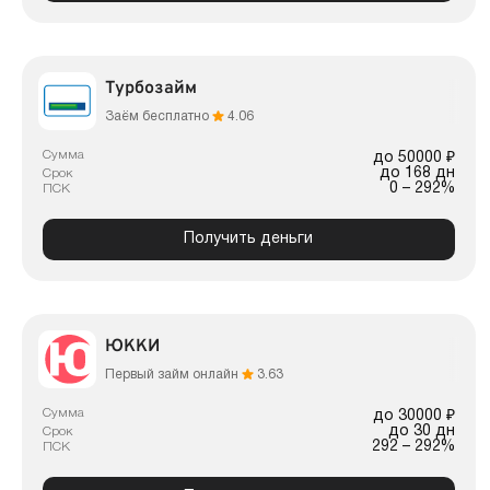
Турбозайм
Заём бесплатно
4.06
Сумма
до 50000 ₽
до 168 дн
Срок
0 – 292%
ПСК
Получить деньги
ЮККИ
Первый займ онлайн
3.63
Сумма
до 30000 ₽
до 30 дн
Срок
292 – 292%
ПСК