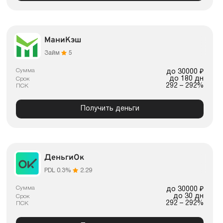
МаниКэш
Займ
5
Сумма
до 30000 ₽
до 180 дн
Срок
292 – 292%
ПСК
Получить деньги
ДеньгиОк
PDL 0.3%
2.29
Сумма
до 30000 ₽
до 30 дн
Срок
292 – 292%
ПСК