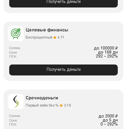
Получить деньги
Целевые финансы
Беспроцентный
4.71
Сумма
до 100000 ₽
до 168 дн
Срок
292 – 292%
ПСК
Получить деньги
Срочноденьги
Первый займ без %
3.16
Сумма
до 2000 ₽
до 5 дн
Срок
0 – 292%
ПСК