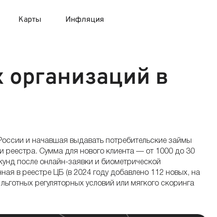
Карты
Инфляция
 продукты
 карты 120 дней без процентов
 на месяц
 организаций в
авитный список продуктов с динамикой цен
карты с 18 лет
онные вклады
карты с доставкой на дом
няемые вклады
России и начавшая выдавать потребительские займы
 карты с моментальным решением
 реестра. Сумма для нового клиента — от 1000 до 30
секунд после онлайн-заявки и биометрической
я в реестре ЦБ (в 2024 году добавлено 112 новых, на
 карты без посещения банка
 льготных регуляторных условий или мягкого скоринга