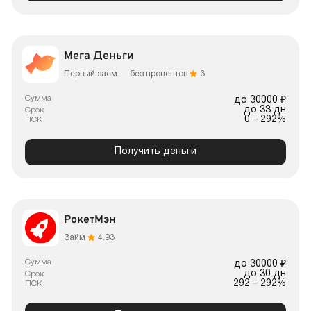
Мега Деньги
Первый заём — без процентов
3
Сумма
до 30000 ₽
до 33 дн
Срок
0 – 292%
ПСК
Получить деньги
РокетМэн
Займ
4.93
Сумма
до 30000 ₽
до 30 дн
Срок
292 – 292%
ПСК