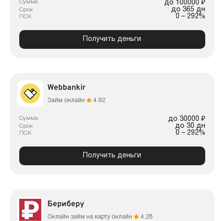
Сумма
до 100000 ₽
до 365 дн
Срок
0 – 292%
ПСК
Получить деньги
Webbankir
Займ онлайн
4.92
Сумма
до 30000 ₽
до 30 дн
Срок
0 – 292%
ПСК
Получить деньги
Бериберу
Онлайн займ на карту онлайн
4.28