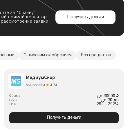
арте за 10 минут
ный прямой кредитор
Получить деньги
 рассмотрение заявки
венные
С высоким одобрением
Без процентов
МедиумСкор
Микрозайм
4.74
Сумма
до 30000 ₽
до 30 дн
Срок
292 – 292%
ПСК
Получить деньги