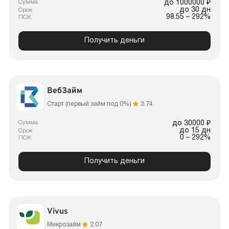
Сумма
до 1000000 ₽
до 30 дн
Срок
98.55 – 292%
ПСК
Получить деньги
ВебЗайм
Старт (первый займ под 0%)
3.74
Сумма
до 30000 ₽
до 15 дн
Срок
0 – 292%
ПСК
Получить деньги
Vivus
Микрозайм
2.07