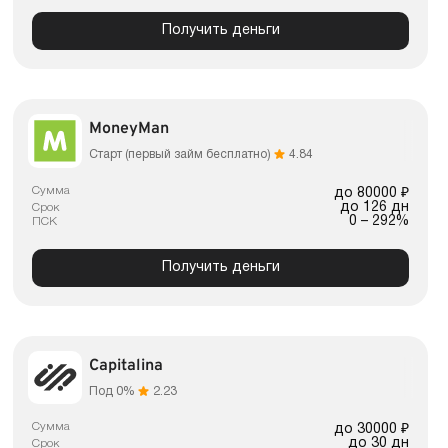
Получить деньги
MoneyMan
Старт (первый займ бесплатно)
4.84
Сумма
до 80000 ₽
до 126 дн
Срок
0 – 292%
ПСК
Получить деньги
Capitalina
Под 0%
2.23
Сумма
до 30000 ₽
до 30 дн
Срок