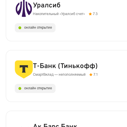
Уралсиб
Накопительный «Уралсиб счет»
7.3
онлайн открытие
Т-Банк (Тинькофф)
СмартВклад — непополняемый
7.1
онлайн открытие
Ак Барс Банк