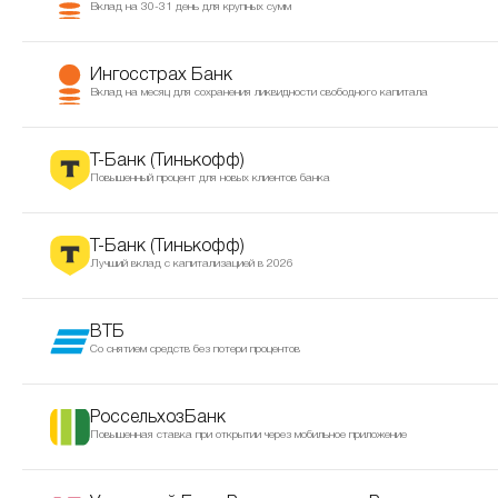
Вклад на 30-31 день для крупных сумм
Ингосстрах Банк
Вклад на месяц для сохранения ликвидности свободного капитала
Т-Банк (Тинькофф)
Повышенный процент для новых клиентов банка
Т-Банк (Тинькофф)
Лучший вклад с капитализацией в 2026
ВТБ
Со снятием средств без потери процентов
РоссельхозБанк
Повышенная ставка при открытии через мобильное приложение