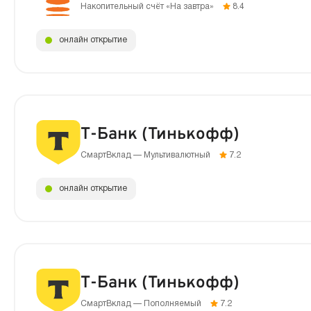
Накопительный счёт «На завтра»
8.4
онлайн открытие
Т-Банк (Тинькофф)
СмартВклад — Мультивалютный
7.2
онлайн открытие
Т-Банк (Тинькофф)
СмартВклад — Пополняемый
7.2