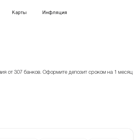
Карты
Инфляция
 продукты
 карты 120 дней без процентов
 на месяц
авитный список продуктов с динамикой цен
карты с 18 лет
онные вклады
вия от 307 банков. Оформите депозит сроком на 1 месяц
карты с доставкой на дом
няемые вклады
.
 карты с моментальным решением
 карты без посещения банка