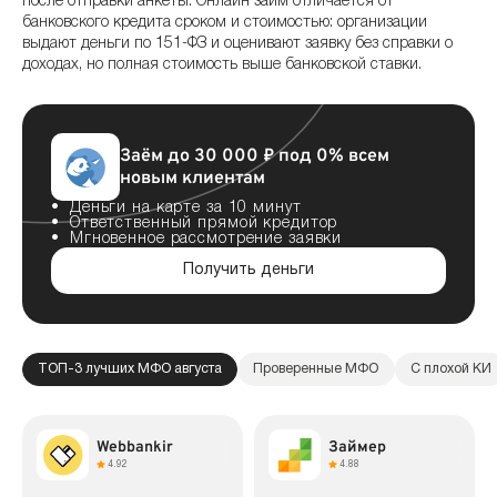
после отправки анкеты. Онлайн займ отличается от
банковского кредита сроком и стоимостью: организации
выдают деньги по 151-ФЗ и оценивают заявку без справки о
доходах, но полная стоимость выше банковской ставки.
Заём до 30 000 ₽ под 0% всем
новым клиентам
Деньги на карте за 10 минут
Ответственный прямой кредитор
Мгновенное рассмотрение заявки
Получить деньги
ТОП-3 лучших МФО августа
Проверенные МФО
С плохой КИ
Webbankir
Займер
4.92
4.88