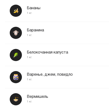
Бананы
1 кг.
Баранина
1 кг.
Белокочанная капуста
1 кг.
Варенье, джем, повидло
1 кг.
Вермишель
1 кг.