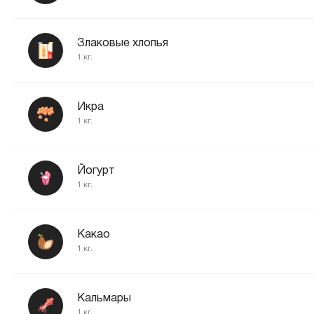
Злаковые хлопья
1 кг.
Икра
1 кг.
Йогурт
1 кг.
Какао
1 кг.
Кальмары
1 кг.