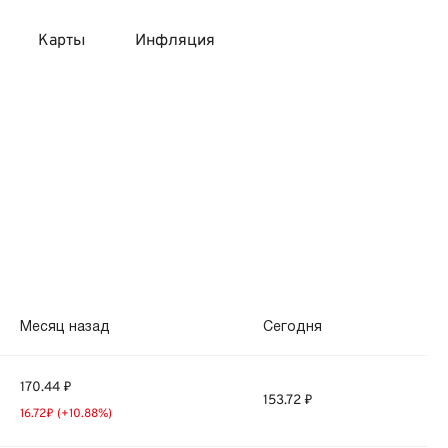
Карты
Инфляция
 продукты
 карты 120 дней без процентов
 на месяц
авитный список продуктов с динамикой цен
карты с 18 лет
онные вклады
карты с доставкой на дом
няемые вклады
 карты с моментальным решением
Месяц назад
Сегодня
 карты без посещения банка
170.44 ₽
153.72 ₽
16.72₽ (+10.88%)