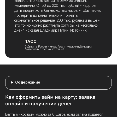
выдают, что называется, в режиме онлайн,
залог ПТС до 1 000 000 ₽ — но это уже не микрозайм на
немедленно. От 50 до 200 тыс. рублей - надо бы
карту: ставка там 29,2–42% годовых, автомобиль
дать людям хотя бы несколько часов, чтобы что-то
остаётся у владельца.
проверить дополнительно, и принять
окончательное решение. 200 тыс. рублей и выше -
это точно нужно растянуть хотя бы на несколько
Кредиска
дней", - сказал Владимир Путин.
Источник
Кредиска (ООО «Кредиска МКК») рассматривает
ТАСС
заёмщиков с любой кредитной историей, но долговую
События в России и мире. Аналитические публикации.
нагрузку компания проверяет всегда. Займ на карту
Материалы пресс-конференций.
здесь выдают от 1 000 до 50 000 ₽. Первое обращение
проходит под 0% на срок до 21 дня, и здесь важное
условие: при просрочке льготная ставка отменяется
задним числом, проценты пересчитываются за весь
период. Для оформления нужно фото паспорта.
Содержание
Быстроденьги
Как оформить займ на карту: заявка
Быстроденьги (ООО МФК «Быстроденьги») ведут семь
онлайн и получение денег
продуктов — больше всех в подборке. Приветственный:
до 30 000 ₽, 0% на первые 10 дней. Повторным
Взять микрозайм можно за 6 шагов, если заявка подаётся