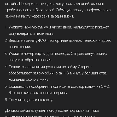
клиентам — 0% на 7 дней при том же лимите.
онлайн. Порядок почти одинаков у всех компаний: скоринг
Классический заём до 30 000 ₽ на 30 дней и
требует одного набора полей. Заёмщик проходит оформление
долгосрочный до 100 000 ₽ на 180 дней идут под 0,8% в
займа на карту через сайт за один визит.
день. Отдельно есть праздничный продукт для
Укажите нужную сумму и число дней. Калькулятор покажет
повторных клиентов в день рождения — 0,6% в день,
дату возврата и переплату.
ПСК 219% годовых. Помимо карты компания зачисляет
Внесите в анкету ФИО, паспортные данные, телефон и адрес
деньги на банковский счёт.
регистрации.
До зарплаты
Укажите номер карты для перевода. Отправленную заявку
получить обратно нельзя.
До зарплаты (ООО МКК «ДЗП-Единый») делит линейку по
Дождитесь принятия решения по займу. Скоринг
сумме, и от неё зависит право на продление. Короткий
обрабатывает заявку обычно за 1–8 минут, у большинства
заём 2 000–20 000 ₽ на срок до 180 дней продлевать
компаний около 2 минут.
можно, но только для сумм до 20 000 ₽ и на период до
Дождавшись одобрения, подпишите договор кодом из СМС.
30 дней. Крупный заём 21 000–100 000 ₽ на срок до года
Это простая электронная подпись.
пролонгации не имеет вовсе. Новым клиентам компания
Получите деньги на карту.
даёт первое обращение бесплатно. Возраст заёмщика —
18–80 лет.
Договор займа вступает в силу после подписания. Пока