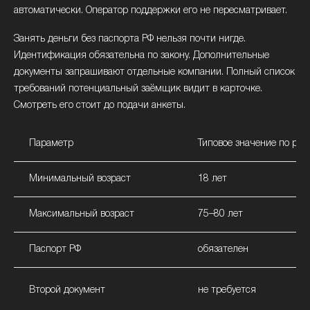
Webbankir
автоматически. Оператор поддержки его не пересматривает.
Webbankir (ООО МФК «Вэббанкир») обрабатывает заявку
Занять деньги без паспорта РФ нельзя почти нигде.
за 5 минут. Деньги на карту уходят после подписания
Идентификация обязательна по закону. Дополнительные
договора. Основной продукт — от 1 000 до 100 000 ₽ на
документы запрашивают отдельные компании. Полный список
срок 7–365 дней, ставка от 0 до 0,8% в день. Новым
требований потенциальный заёмщик видит в карточке.
клиентам первое обращение бесплатно, до 21 дня в
Смотреть его стоит до подачи анкеты.
рамках одобренного лимита. Из документов компания
запрашивает паспорт РФ и ИНН.
Параметр
Типовое значение по рын
Минимальный возраст
18 лет
Максимальный возраст
75–80 лет
Паспорт РФ
обязателен
Второй документ
не требуется