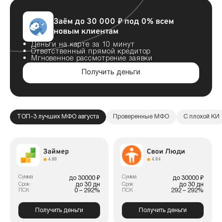
Заём до 30 000 ₽ под 0% всем
новым клиентам
Деньги на карте за 10 минут
Ответственный прямой кредитор
Мгновенное рассмотрение заявки
Получить деньги
ТОП-3 лучших МФО августа
Проверенные МФО
С плохой КИ
Займер
Свои Люди
4.88
4.84
Сумма
Сумма
до 30000 ₽
до 30000 ₽
до 30 дн
до 30 дн
Срок
Срок
0 – 292%
292 – 292%
ПСК
ПСК
Получить деньги
Получить деньги