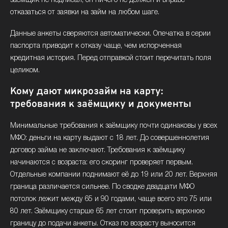
заёмщик не подписал, он ничего не должен и вправе
CashToYou
отказаться от заявки на займ на любом шаге.
CashToYou (ООО «МКК КАНГАРИЯ») ведёт один продукт
Данные анкеты сверяются автоматически. Опечатка в серии
без разделения: займ на банковскую карту от 500 до 100
паспорта приводит к отказу чаще, чем испорченная
000 ₽ на срок до 365 дней. Ставка не превышает 0,8% в
кредитная история. Перед отправкой стоит перечитать поля
день, ПСК — до 292% годовых. Заёмщики 18–80 лет,
целиком.
гражданство РФ обязательно. Компания внесена в
реестр Банка России 10 июня 2019 года под номером
Кому дают микрозайм на карту:
1904067009295, головной офис — Ростов-на-Дону.
требования к заёмщику и документы
OneClickMoney
Минимальные требования к заёмщику почти одинаковы у всех
МФО: деньги на карту выдают с 18 лет. До совершеннолетия
OneClickMoney (АО «МКК УФ») принимает заявки от
договор займа не заключают. Требования к заёмщику
граждан РФ 18–80 лет с постоянной регистрацией. Из
начинаются с возраста: его скоринг проверяет первым.
документов нужен паспорт. Взять деньги на карту можно
Отдельные компании поднимают её до 19 или 20 лет. Верхняя
от 500 до 100 000 ₽ на срок от двух недель до года.
граница различается сильнее. По сводке двадцати МФО
Штрафные санкции договором не предусмотрены.
потолок лежит между 65 и 90 годами, чаще всего это 75 или
Помимо карты доступны банковский счёт, электронный
80 лет. Заёмщику старше 65 лет стоит проверить верхнюю
кошелёк и платёжные системы.
границу до подачи анкеты. Отказ по возрасту выносится