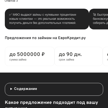
Ответов: 3
✅ МФО выдают займы с нулевыми процентами
🚀 Быстро
новым клиентам — это реальная возможность
банковску
получить деньги без дополнительных платежей.
собирать 
Предложения по займам на ЕвроКредит.ру
до 5000000 ₽
до 90 дн.
сумма займа
срок займа
Содержание
Какое предложение подходит под вашу