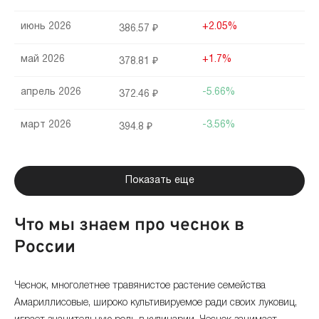
июнь 2026
+2.05%
386.57 ₽
май 2026
+1.7%
378.81 ₽
апрель 2026
-5.66%
372.46 ₽
март 2026
-3.56%
394.8 ₽
февраль 2026
-1.77%
409.37 ₽
Показать еще
январь 2026
+12.35%
416.76 ₽
Что мы знаем про чеснок в
декабрь 2025
-3.41%
370.94 ₽
России
ноябрь 2025
-1.92%
384.04 ₽
Чеснок, многолетнее травянистое растение семейства
октябрь 2025
+0.02%
391.56 ₽
Амариллисовые, широко культивируемое ради своих луковиц,