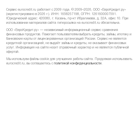
Сервис eurocredit.ru работает с 2009 года. © 2009–2026, ООО «ЕвроКредит.ру»
март 2023
-0.36%
253.32 ₽
(зарегистрировано в 2026 г.). ИНН: 1658257198, ОГРН: 1261600007591.
Юридический адрес: 420080, г. Казань, пр-кт Ибрагимова, д. 32А, офис 10. При
использовании материалов сайта гиперссылка на eurocredit.ru обязательна.
февраль 2023
-0.09%
254.24 ₽
ООО «ЕвроКредит.ру» — независимый информационный сервис сравнения
финансовых продуктов. Помогает пользователям выбрать кредиты, займы, ипотеку и
банковские карты от лицензированных организаций России. Сервис не является
январь 2023
+9.02%
254.46 ₽
кредитной организацией, не выдаёт займы и кредиты, не оказывает финансовых
услуг. Информация на сайте носит справочный характер и не является публичной
офертой.
декабрь 2022
+0.75%
233.4 ₽
Мы используем файлы cookie для улучшения работы сайта. Продолжая использовать
eurocredit.ru, вы соглашаетесь с
политикой конфиденциальности
.
ноябрь 2022
-1.01%
231.67 ₽
октябрь 2022
-0.87%
234.04 ₽
сентябрь 2022
-2.54%
236.09 ₽
август 2022
-6.51%
242.24 ₽
июль 2022
-8.66%
259.1 ₽