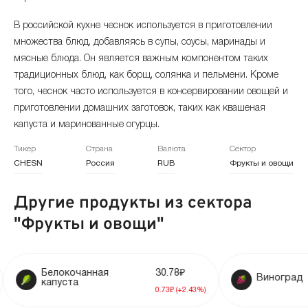
ноябрь 2024
+3.2%
384.86 ₽
В российской кухне чеснок используется в приготовлении
множества блюд, добавляясь в супы, соусы, маринады и
октябрь 2024
+3.58%
372.92 ₽
мясные блюда. Он является важным компонентом таких
сентябрь 2024
+1.06%
традиционных блюд, как борщ, солянка и пельмени. Кроме
360.03 ₽
того, чеснок часто используется в консервировании овощей и
август 2024
-0.98%
356.27 ₽
приготовлении домашних заготовок, таких как квашеная
капуста и маринованные огурцы.
июль 2024
-1.97%
359.8 ₽
Тикер
Страна
Валюта
Сектор
CHESN
Россия
RUB
Фрукты и овощи
июнь 2024
-2.16%
367.04 ₽
Другие продукты из сектора
май 2024
+1.75%
375.16 ₽
"Фрукты и овощи"
апрель 2024
+0.11%
368.72 ₽
март 2024
+0.08%
368.32 ₽
локочанная
30.78₽
Виноград
уста
0.73₽ (+2.43%)
февраль 2024
+1.06%
368.01 ₽