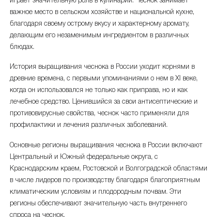
играет значительную роль в кулинарии. Чеснок занимает
сентябрь 2025
+3.67%
391.47 ₽
важное место в сельском хозяйстве и национальной кухне,
благодаря своему острому вкусу и характерному аромату,
август 2025
-3.37%
377.6 ₽
делающим его незаменимым ингредиентом в различных
июль 2025
-5.33%
блюдах.
390.78 ₽
История выращивания чеснока в России уходит корнями в
июнь 2025
-1.5%
412.78 ₽
древние времена, с первыми упоминаниями о нем в XI веке,
когда он использовался не только как приправа, но и как
май 2025
-5.83%
419.08 ₽
лечебное средство. Ценившийся за свои антисептические и
апрель 2025
-8.77%
противовирусные свойства, чеснок часто применяли для
445.02 ₽
профилактики и лечения различных заболеваний.
март 2025
+2.45%
487.81 ₽
Основные регионы выращивания чеснока в России включают
Центральный и Южный федеральные округа, с
февраль 2025
+10.9%
476.13 ₽
Краснодарским краем, Ростовской и Волгоградской областями
январь 2025
+6.39%
в числе лидеров по производству благодаря благоприятным
429.35 ₽
климатическим условиям и плодородным почвам. Эти
декабрь 2024
+4.86%
регионы обеспечивают значительную часть внутреннего
403.56 ₽
спроса на чеснок.