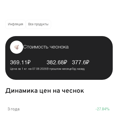
Инфляция
Все продукты
Стоимость чеснока
369.11₽
382.68₽
377.6₽
Цена за 1 кг. на 07.08.2026
В прошлом месяце
Год назад
Динамика цен на чеснок
3 года
-27.84%