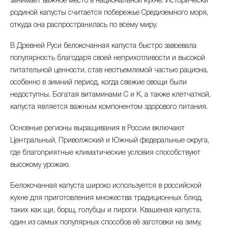
занимает важное место в национальной кухне. Исторически
сентябрь 2025
-17.66%
27.56 ₽
родиной капусты считается побережье Средиземного моря,
откуда она распространилась по всему миру.
август 2025
-30.05%
33.47 ₽
В Древней Руси белокочанная капуста быстро завоевала
июль 2025
-30.79%
47.85 ₽
популярность благодаря своей неприхотливости и высокой
питательной ценности, став неотъемлемой частью рациона,
июнь 2025
-17.86%
69.14 ₽
особенно в зимний период, когда свежие овощи были
недоступны. Богатая витаминами C и K, а также клетчаткой,
май 2025
+21.86%
84.17 ₽
капуста является важным компонентом здорового питания.
апрель 2025
+33.26%
69.07 ₽
Основные регионы выращивания в России включают
Центральный, Приволжский и Южный федеральные округа,
март 2025
+8.59%
51.83 ₽
где благоприятные климатические условия способствуют
высокому урожаю.
февраль 2025
-1.99%
47.73 ₽
Белокочанная капуста широко используется в российской
январь 2025
+1.71%
48.7 ₽
кухне для приготовления множества традиционных блюд,
таких как щи, борщ, голубцы и пироги. Квашеная капуста,
декабрь 2024
+10.14%
47.88 ₽
один из самых популярных способов её заготовки на зиму,