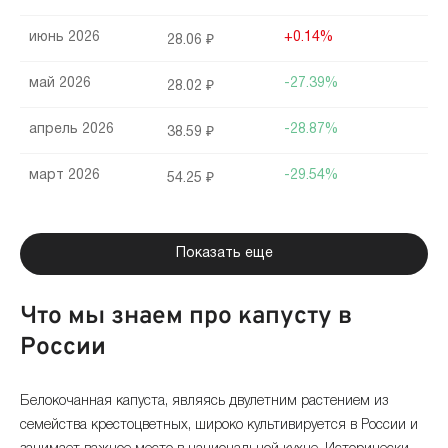
июнь 2026
+0.14%
28.06 ₽
май 2026
-27.39%
28.02 ₽
апрель 2026
-28.87%
38.59 ₽
март 2026
-29.54%
54.25 ₽
февраль 2026
-3.3%
76.99 ₽
Показать еще
январь 2026
+154.46%
79.62 ₽
Что мы знаем про капусту в
декабрь 2025
+0.58%
31.29 ₽
России
ноябрь 2025
+5.03%
31.11 ₽
Белокочанная капуста, являясь двулетним растением из
октябрь 2025
+7.47%
29.62 ₽
семейства крестоцветных, широко культивируется в России и