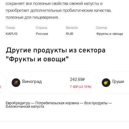
сохраняет все полезные свойства свежей капусты и
ноябрь 2024
+15.58%
43.47 ₽
приобретает дополнительные пробиотические качества,
полезные для пищеварения.
октябрь 2024
-3.47%
37.61 ₽
Тикер
Страна
Валюта
Сектор
сентябрь 2024
-23.65%
38.96 ₽
KAPUS
Россия
RUB
Фрукты и овощи
август 2024
+2.45%
51.03 ₽
Другие продукты из сектора
"Фрукты и овощи"
июль 2024
+12.21%
49.81 ₽
июнь 2024
-10%
44.39 ₽
242.69₽
Виноград
Груши
май 2024
+12.53%
49.32 ₽
7.42₽ (+3.15%)
апрель 2024
+1.91%
43.83 ₽
ЕвроКредит.ру
—
Потребительская корзина
—
Все продукты
—
Белокочанная капуста
март 2024
+3.59%
43.01 ₽
февраль 2024
+10.05%
41.52 ₽