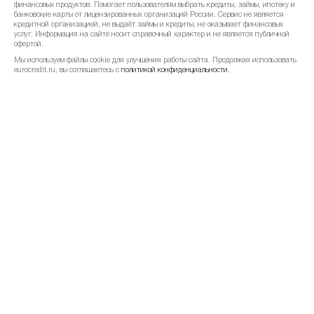
финансовых продуктов. Помогает пользователям выбрать кредиты, займы, ипотеку и
банковские карты от лицензированных организаций России. Сервис не является
кредитной организацией, не выдаёт займы и кредиты, не оказывает финансовых
март 2023
+3.61%
319.54 ₽
услуг. Информация на сайте носит справочный характер и не является публичной
офертой.
февраль 2023
-1.57%
Мы используем файлы cookie для улучшения работы сайта. Продолжая использовать
308.4 ₽
eurocredit.ru, вы соглашаетесь с
политикой конфиденциальности
.
январь 2023
+2.42%
313.32 ₽
декабрь 2022
+3.31%
305.93 ₽
ноябрь 2022
+0.69%
296.13 ₽
октябрь 2022
+0.87%
294.1 ₽
сентябрь 2022
+1.07%
291.56 ₽
август 2022
-1.01%
288.47 ₽
июль 2022
-1.44%
291.42 ₽