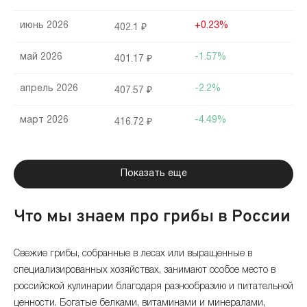
июнь 2026
+0.23%
402.1 ₽
май 2026
-1.57%
401.17 ₽
апрель 2026
-2.2%
407.57 ₽
март 2026
-4.49%
416.72 ₽
февраль 2026
-0.28%
436.31 ₽
Показать еще
январь 2026
+2.56%
437.55 ₽
Что мы знаем про грибы в России
декабрь 2025
+0.45%
426.64 ₽
ноябрь 2025
+2.81%
424.72 ₽
Свежие грибы, собранные в лесах или выращенные в
специализированных хозяйствах, занимают особое место в
октябрь 2025
+1.48%
413.12 ₽
российской кулинарии благодаря разнообразию и питательной
ценности. Богатые белками, витаминами и минералами,