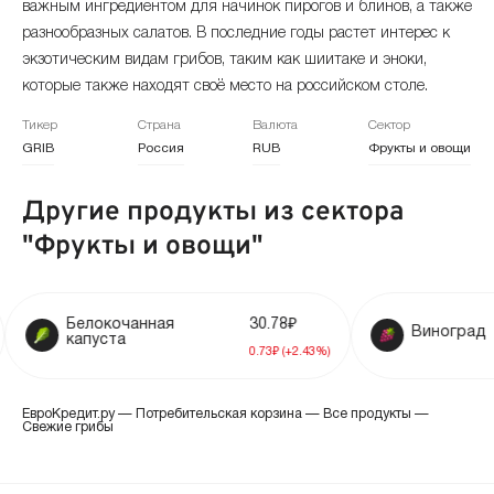
важным ингредиентом для начинок пирогов и блинов, а также
ноябрь 2024
+4.55%
384.51 ₽
разнообразных салатов. В последние годы растет интерес к
экзотическим видам грибов, таким как шиитаке и эноки,
октябрь 2024
+1.44%
367.76 ₽
которые также находят своё место на российском столе.
сентябрь 2024
+1.11%
362.54 ₽
Тикер
Страна
Валюта
Сектор
GRIB
Россия
RUB
Фрукты и овощи
август 2024
+0.52%
358.57 ₽
Другие продукты из сектора
июль 2024
-0.59%
356.73 ₽
"Фрукты и овощи"
июнь 2024
-1.21%
358.85 ₽
май 2024
+1.1%
локочанная
363.26 ₽
30.78₽
Виноград
уста
0.73₽ (+2.43%)
апрель 2024
+2.42%
359.3 ₽
ЕвроКредит.ру
—
Потребительская корзина
—
Все продукты
—
март 2024
+1.78%
350.8 ₽
Свежие грибы
февраль 2024
-1.39%
344.65 ₽