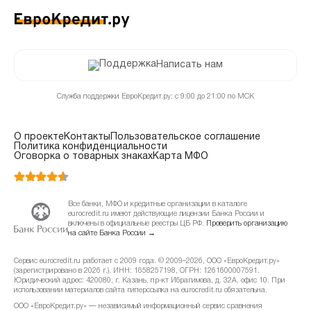
январь 2024
+4.6%
349.51 ₽
декабрь 2023
+7.62%
334.15 ₽
Написать нам
ноябрь 2023
+2.5%
310.48 ₽
Служба поддержки ЕвроКредит.ру: с 9:00 до 21:00 по МСК
октябрь 2023
+1.92%
302.92 ₽
О проекте
Контакты
Пользовательское соглашение
Политика конфиденциальности
сентябрь 2023
+0.24%
297.2 ₽
Оговорка о товарных знаках
Карта МФО
август 2023
-0.39%
296.49 ₽
Все банки, МФО и кредитные организации в каталоге
июль 2023
-0.99%
297.65 ₽
eurocredit.ru имеют действующие лицензии Банка России и
включены в официальные реестры ЦБ РФ.
Проверить организацию
на сайте Банка России →
июнь 2023
-2.89%
300.62 ₽
Сервис eurocredit.ru работает с 2009 года. © 2009–2026, ООО «ЕвроКредит.ру»
(зарегистрировано в 2026 г.). ИНН: 1658257198, ОГРН: 1261600007591.
май 2023
-2.86%
309.57 ₽
Юридический адрес: 420080, г. Казань, пр-кт Ибрагимова, д. 32А, офис 10. При
использовании материалов сайта гиперссылка на eurocredit.ru обязательна.
апрель 2023
-0.27%
ООО «ЕвроКредит.ру» — независимый информационный сервис сравнения
318.69 ₽