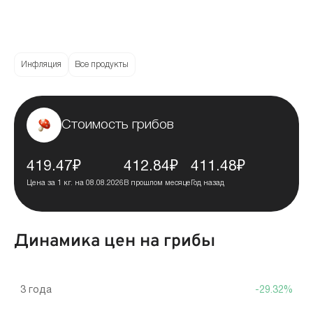
Инфляция
Все продукты
Стоимость грибов
419.47₽
412.84₽
411.48₽
Цена за 1 кг. на 08.08.2026
В прошлом месяце
Год назад
Динамика цен на грибы
3 года
-29.32%