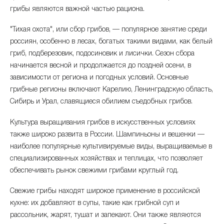
сентябрь 2025
-1.07%
407.08 ₽
грибы являются важной частью рациона.
август 2025
-1.67%
411.48 ₽
"Тихая охота", или сбор грибов, — популярное занятие среди
россиян, особенно в лесах, богатых такими видами, как белый
июль 2025
-4.15%
418.48 ₽
гриб, подберезовик, подосиновик и лисички. Сезон сбора
начинается весной и продолжается до поздней осени, в
июнь 2025
-1.99%
436.58 ₽
зависимости от региона и погодных условий. Основные
грибные регионы включают Карелию, Ленинградскую область,
май 2025
-1.77%
445.43 ₽
Сибирь и Урал, славящиеся обилием съедобных грибов.
апрель 2025
-0.5%
453.47 ₽
Культура выращивания грибов в искусственных условиях
также широко развита в России. Шампиньоны и вешенки —
март 2025
+4.53%
455.75 ₽
наиболее популярные культивируемые виды, выращиваемые в
специализированных хозяйствах и теплицах, что позволяет
февраль 2025
-1.96%
435.99 ₽
обеспечивать рынок свежими грибами круглый год.
январь 2025
+8.37%
444.71 ₽
Свежие грибы находят широкое применение в российской
кухне: их добавляют в супы, такие как грибной суп и
декабрь 2024
+6.72%
410.36 ₽
рассольник, жарят, тушат и запекают. Они также являются