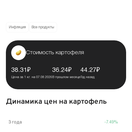
Инфляция
Все продукты
Стоимость картофеля
38.31₽
36.24₽
44.27₽
Цена за 1 кг. на 07.08.2026
В прошлом месяце
Год назад
Динамика цен на картофель
3 года
-7.49%