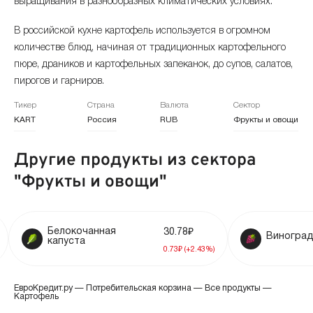
выращивания в разнообразных климатических условиях.
ноябрь 2024
+17.08%
53.8 ₽
В российской кухне картофель используется в огромном
октябрь 2024
+4.57%
45.95 ₽
количестве блюд, начиная от традиционных картофельного
пюре, драников и картофельных запеканок, до супов, салатов,
сентябрь 2024
-15.66%
43.94 ₽
пирогов и гарниров.
Тикер
Страна
Валюта
Сектор
август 2024
-9.41%
52.1 ₽
KART
Россия
RUB
Фрукты и овощи
июль 2024
+2.13%
57.51 ₽
Другие продукты из сектора
июнь 2024
+40.88%
56.31 ₽
"Фрукты и овощи"
май 2024
+29.02%
39.97 ₽
локочанная
30.78₽
апрель 2024
+2.48%
Виноград
30.98 ₽
пуста
0.73₽ (+2.43%)
март 2024
-0.49%
30.23 ₽
ЕвроКредит.ру
—
Потребительская корзина
—
Все продукты
—
Картофель
февраль 2024
+1.5%
30.38 ₽