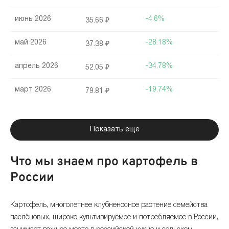
июнь 2026
-4.6%
35.66 ₽
май 2026
-28.18%
37.38 ₽
апрель 2026
-34.78%
52.05 ₽
март 2026
-19.74%
79.81 ₽
февраль 2026
+2.77%
99.44 ₽
Показать еще
январь 2026
+144.65%
96.76 ₽
Что мы знаем про картофель в
декабрь 2025
+4.88%
39.55 ₽
России
ноябрь 2025
+3.37%
37.71 ₽
Картофель, многолетнее клубненосное растение семейства
октябрь 2025
+0.27%
36.48 ₽
паслёновых, широко культивируемое и потребляемое в России,