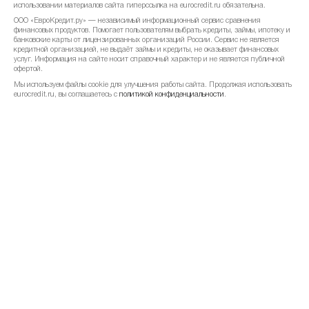
использовании материалов сайта гиперссылка на eurocredit.ru обязательна.
ООО «ЕвроКредит.ру» — независимый информационный сервис сравнения
март 2023
-4.64%
33.73 ₽
финансовых продуктов. Помогает пользователям выбрать кредиты, займы, ипотеку и
банковские карты от лицензированных организаций России. Сервис не является
кредитной организацией, не выдаёт займы и кредиты, не оказывает финансовых
февраль 2023
+4.21%
35.37 ₽
услуг. Информация на сайте носит справочный характер и не является публичной
офертой.
Мы используем файлы cookie для улучшения работы сайта. Продолжая использовать
январь 2023
+6.36%
33.94 ₽
eurocredit.ru, вы соглашаетесь с
политикой конфиденциальности
.
декабрь 2022
+3.77%
31.91 ₽
ноябрь 2022
+2.47%
30.75 ₽
октябрь 2022
+3.2%
30.01 ₽
сентябрь 2022
-15.39%
29.08 ₽
август 2022
-24.04%
34.37 ₽
июль 2022
-28.22%
45.25 ₽