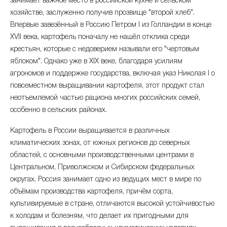
занимает важное место в российской кухне и сельском
сентябрь 2025
-17.82%
36.38 ₽
хозяйстве, заслуженно получив прозвище "второй хлеб".
Впервые завезённый в Россию Петром I из Голландии в конце
август 2025
-35.76%
44.27 ₽
XVII века, картофель поначалу не нашёл отклика среди
июль 2025
-28.01%
крестьян, которые с недоверием называли его "чертовым
68.91 ₽
яблоком". Однако уже в XIX веке, благодаря усилиям
июнь 2025
-5.92%
95.72 ₽
агрономов и поддержке государства, включая указ Николая I о
повсеместном выращивании картофеля, этот продукт стал
май 2025
+13.59%
101.74 ₽
неотъемлемой частью рациона многих российских семей,
особенно в сельских районах.
апрель 2025
+24.06%
89.57 ₽
Картофель в России выращивается в различных
март 2025
+22.73%
климатических зонах, от южных регионов до северных
72.2 ₽
областей, с основными производственными центрами в
февраль 2025
+1.92%
58.83 ₽
Центральном, Приволжском и Сибирском федеральных
округах. Россия занимает одно из ведущих мест в мире по
январь 2025
+1.51%
57.72 ₽
объёмам производства картофеля, причём сорта,
культивируемые в стране, отличаются высокой устойчивостью
декабрь 2024
+5.69%
56.86 ₽
к холодам и болезням, что делает их пригодными для