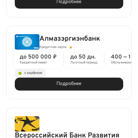
Подробнее
Алмазэргиэнбанк
Кредитная карта
до 500 000 ₽
до 50 дн.
400 —
1 
Кредитный лимит
Льготный период
Обслуживание
с кэшбеком
Подробнее
Всероссийский Банк Развития