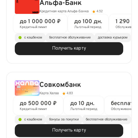
Альфа-Банк
Кредитная карта Альфа-Банка
4.52
до 1 000 000 ₽
до 100 дн.
1 290 ₽ 
Кредитный лимит
Льготный период
Обслуживани
с кэшбеком
бесплатное обслуживание
доставка курьером
Получить карту
Совкомбанк
Карта Халва
4.83
до 500 000 ₽
до 10 дн.
бесплатн
Кредитный лимит
Льготный период
Обслуживание
с кэшбеком
бонусы за покупки
бесплатное обслуживание
до
Получить карту