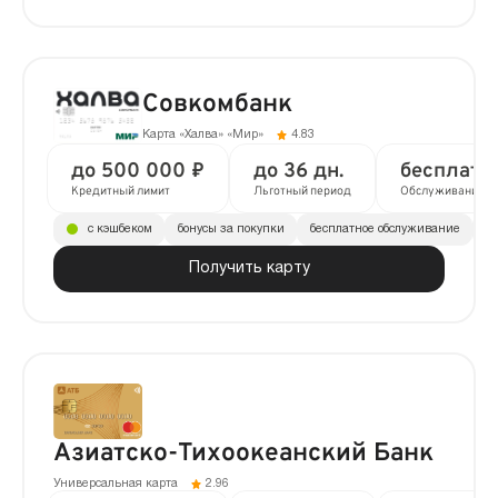
Совкомбанк
Карта «Халва» «Мир»
4.83
до 500 000 ₽
до 36 дн.
бесплатн
Кредитный лимит
Льготный период
Обслуживание
с кэшбеком
бонусы за покупки
бесплатное обслуживание
до
Получить карту
Азиатско-Тихоокеанский Банк
Универсальная карта
2.96