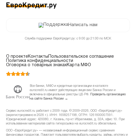
Написать нам
Служба поддержки ЕвроКредит.ру: с 9:00 до 21:00 по МСК
О проекте
Контакты
Пользовательское соглашение
Политика конфиденциальности
Оговорка о товарных знаках
Карта МФО
Все банки, МФО и кредитные организации в каталоге
eurocredit.ru имеют действующие лицензии Банка России и
включены в официальные реестры ЦБ РФ.
Проверить организацию
на сайте Банка России →
Сервис eurocredit.ru работает с 2009 года. © 2009–2026, ООО «ЕвроКредит.ру»
(зарегистрировано в 2026 г.). ИНН: 1658257198, ОГРН: 1261600007591.
Юридический адрес: 420080, г. Казань, пр-кт Ибрагимова, д. 32А, офис 10. При
использовании материалов сайта гиперссылка на eurocredit.ru обязательна.
ООО «ЕвроКредит.ру» — независимый информационный сервис сравнения
финансовых продуктов. Помогает пользователям выбрать кредиты, займы, ипотеку и