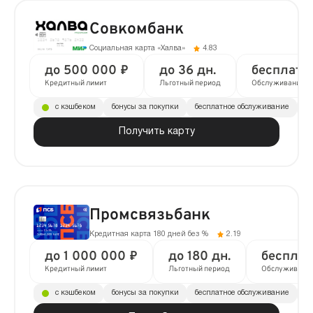
Совкомбанк
Социальная карта «Халва»
4.83
до 500 000 ₽
до 36 дн.
бесплатн
Кредитный лимит
Льготный период
Обслуживание
с кэшбеком
бонусы за покупки
бесплатное обслуживание
до
Получить карту
Промсвязьбанк
Кредитная карта 180 дней без %
2.19
до 1 000 000 ₽
до 180 дн.
бесплат
Кредитный лимит
Льготный период
Обслуживани
с кэшбеком
бонусы за покупки
бесплатное обслуживание
до