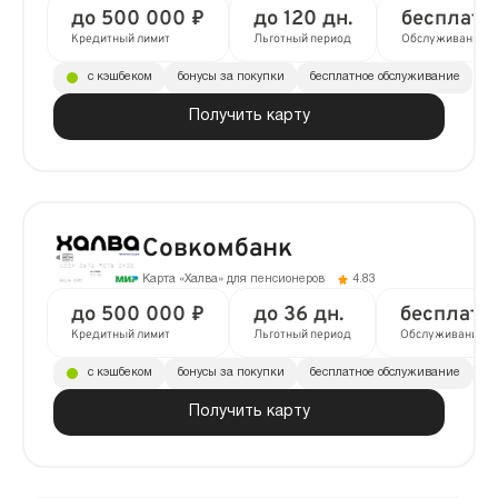
до 500 000 ₽
до 120 дн.
бесплатн
Кредитный лимит
Льготный период
Обслуживание
с кэшбеком
бонусы за покупки
бесплатное обслуживание
Получить карту
Совкомбанк
Карта «Халва» для пенсионеров
4.83
до 500 000 ₽
до 36 дн.
бесплатн
Кредитный лимит
Льготный период
Обслуживание
с кэшбеком
бонусы за покупки
бесплатное обслуживание
до
Получить карту