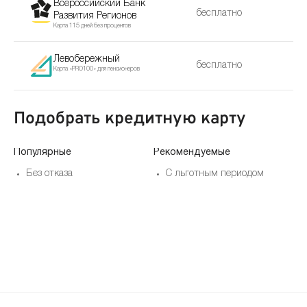
Всероссийский Банк
бесплатно
Развития Регионов
Карта 115 дней без процентов
Левобережный
бесплатно
Карта «PRO100» для пенсионеров
Подобрать кредитную карту
Популярные
Рекомендуемые
По
Без отказа
С льготным периодом