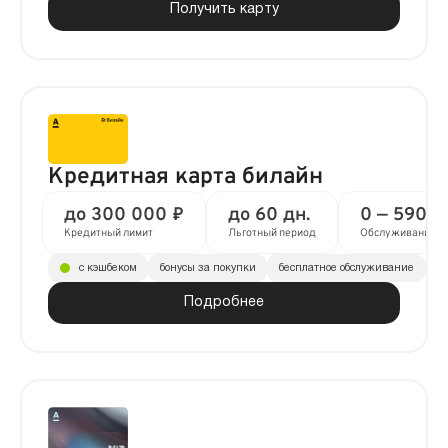
Получить карту
Кредитная карта билайн
до 300 000 ₽
до 60 дн.
0 — 590 ₽
Кредитный лимит
Льготный период
Обслуживание
с кэшбеком
бонусы за покупки
бесплатное обслуживание
до
Подробнее