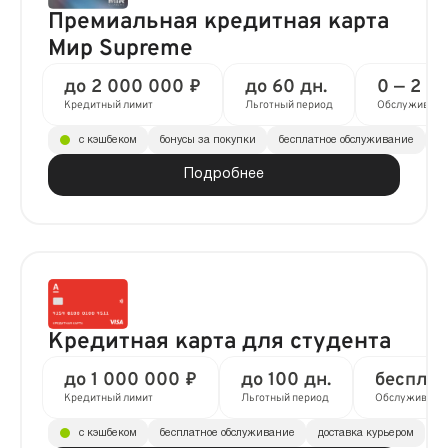
Премиальная кредитная карта
Мир Supreme
до 2 000 000 ₽
до 60 дн.
0 — 2 9
Кредитный лимит
Льготный период
Обслуживани
с кэшбеком
бонусы за покупки
бесплатное обслуживание
до
Подробнее
Кредитная карта для студента
до 1 000 000 ₽
до 100 дн.
бесплат
Кредитный лимит
Льготный период
Обслуживани
с кэшбеком
бесплатное обслуживание
доставка курьером