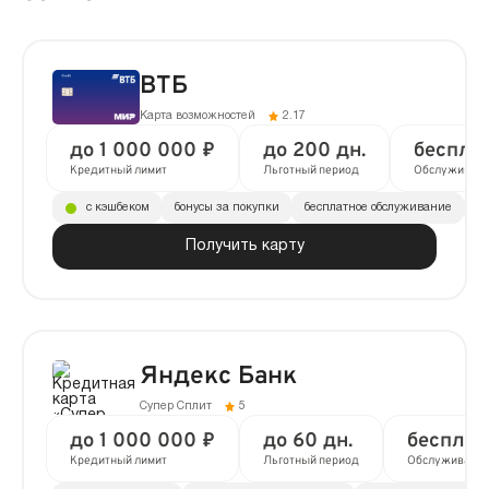
ВТБ
Карта возможностей
2.17
до 1 000 000 ₽
до 200 дн.
беспла
Кредитный лимит
Льготный период
Обслуживан
с кэшбеком
бонусы за покупки
бесплатное обслуживание
до
Получить карту
Яндекс Банк
Супер Сплит
5
до 1 000 000 ₽
до 60 дн.
бесплат
Кредитный лимит
Льготный период
Обслуживани