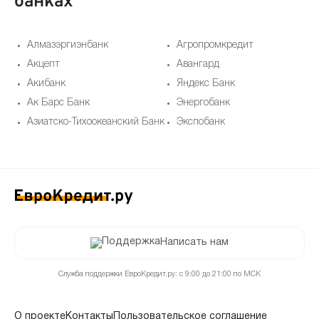
банках
Алмазэргиэнбанк
Агропромкредит
Акцепт
Авангард
Акибанк
Яндекс Банк
Ак Барс Банк
Энергобанк
Азиатско-Тихоокеанский Банк
Экспобанк
Написать нам
Служба поддержки ЕвроКредит.ру: с 9:00 до 21:00 по МСК
О проекте
Контакты
Пользовательское соглашение