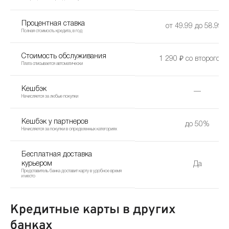
Процентная ставка
от 49.99 до 58.99%
Полная стоимость кредита, в год
Стоимость обслуживания
1 290 ₽ со второго г
Плата списывается автоматически
Кешбэк
—
Начисляется за любые покупки
Кешбэк у партнеров
до 50%
Начисляется за покупки в определенных категориях
Бесплатная доставка
курьером
Да
Представитель банка доставит карту в удобное время
и место
Кредитные карты в других
банках