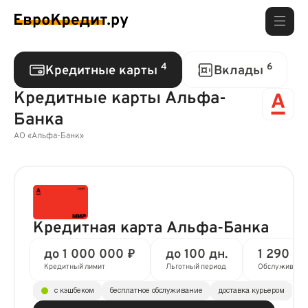
4
6
Кредитные карты
Вклады
Кредитные карты Альфа-
Банка
АО «Альфа-Банк»
Кредитная карта Альфа-Банка
до 1 000 000 ₽
до 100 дн.
1 290 ₽ 
Кредитный лимит
Льготный период
Обслуживани
с кэшбеком
бесплатное обслуживание
доставка курьером