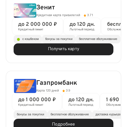
Зенит
Кредитная карта привилегий
3.71
до 2 000 000 ₽
до 120 дн.
беспла
Кредитный лимит
Льготный период
Обслуживани
с кэшбеком
бонусы за покупки
бесплатное обслуживание
Получить карту
Газпромбанк
Карта 120 дней
3.9
до 1 000 000 ₽
до 120 дн.
1 690 ₽ 
Кредитный лимит
Льготный период
Обслуживани
бонусы за покупки
бесплатное обслуживание
доставка курьером
Подробнее