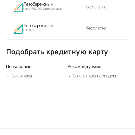
Левобережный
бесплатно
Карта «PRO100» для пенсионеров
Левобережный
бесплатно
PRO 100
Подобрать кредитную карту
Популярные
Рекомендуемые
По
Без отказа
С льготным периодом