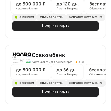
до 500 000 ₽
до 120 дн.
бесплатн
Кредитный лимит
Льготный период
Обслуживание
с кэшбеком
бонусы за покупки
бесплатное обслуживание
Получить карту
Совкомбанк
Карта «Халва» для пенсионеров
4.83
до 500 000 ₽
до 36 дн.
бесплатн
Кредитный лимит
Льготный период
Обслуживание
с кэшбеком
бонусы за покупки
бесплатное обслуживание
до
Получить карту