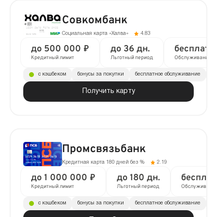
Совкомбанк
Социальная карта «Халва»
4.83
до 500 000 ₽
до 36 дн.
бесплатн
Кредитный лимит
Льготный период
Обслуживание
с кэшбеком
бонусы за покупки
бесплатное обслуживание
до
Получить карту
Промсвязьбанк
Кредитная карта 180 дней без %
2.19
до 1 000 000 ₽
до 180 дн.
бесплат
Кредитный лимит
Льготный период
Обслуживани
с кэшбеком
бонусы за покупки
бесплатное обслуживание
до