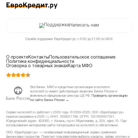
Написать нам
Служба поддержки ЕвроКредит.ру: с 9:00 до 21:00 по МСК
О проекте
Контакты
Пользовательское соглашение
Политика конфиденциальности
Оговорка о товарных знаках
Карта МФО
Все банки, МФО и кредитные организации в каталоге
eurocredit.ru имеют действующие лицензии Банка России и
включены в официальные реестры ЦБ РФ.
Проверить организацию
на сайте Банка России →
Сервис eurocredit.ru работает с 2009 года. © 2009–2026, ООО «ЕвроКредит.ру»
(зарегистрировано в 2026 г.). ИНН: 1658257198, ОГРН: 1261600007591.
Юридический адрес: 420080, г. Казань, пр-кт Ибрагимова, д. 32А, офис 10. При
использовании материалов сайта гиперссылка на eurocredit.ru обязательна.
ООО «ЕвроКредит.ру» — независимый информационный сервис сравнения
финансовых продуктов. Помогает пользователям выбрать кредиты, займы, ипотеку и