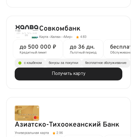
Совкомбанк
Карта «Халва» «Мир»
4.83
до 500 000 ₽
до 36 дн.
бесплатн
Кредитный лимит
Льготный период
Обслуживание
с кэшбеком
бонусы за покупки
бесплатное обслуживание
до
Получить карту
Азиатско-Тихоокеанский Банк
Универсальная карта
2.96