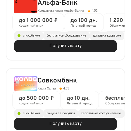
Альфа-Банк
Кредитная карта Альфа-Банка
4.52
до 1 000 000 ₽
до 100 дн.
1 290 ₽ 
Кредитный лимит
Льготный период
Обслуживани
с кэшбеком
бесплатное обслуживание
доставка курьером
Получить карту
Совкомбанк
Карта Халва
4.83
до 500 000 ₽
до 10 дн.
бесплатн
Кредитный лимит
Льготный период
Обслуживание
с кэшбеком
бонусы за покупки
бесплатное обслуживание
до
Получить карту