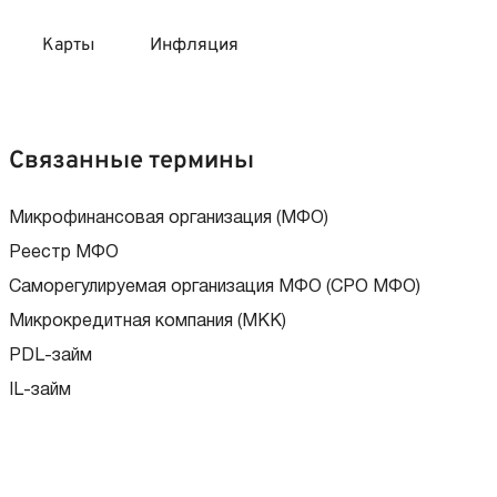
Карты
Инфляция
 продукты
 карты 120 дней без процентов
 на месяц
Связанные термины
авитный список продуктов с динамикой цен
карты с 18 лет
онные вклады
Микрофинансовая организация (МФО)
Реестр МФО
карты с доставкой на дом
няемые вклады
Саморегулируемая организация МФО (СРО МФО)
Микрокредитная компания (МКК)
 карты с моментальным решением
PDL-займ
IL-займ
 карты без посещения банка