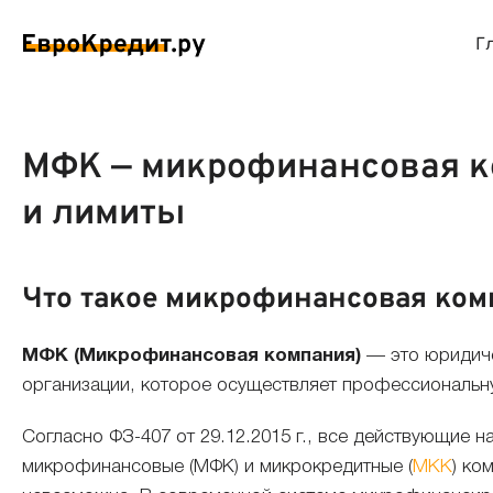
Г
ймы на карту
Займы без проверок
Виртуальные креди
Накоп
МФК — микрофинансовая ко
и лимиты
спресс займы
Займы без процентов
Лучшие кредитные
Вклад
ймы без отказа
Мгновенные займы
Кредитные карты с
Вклад
Что такое микрофинансовая ком
ймы с плохой КИ
Лучшие займы
Кредитные карты б
С еже
МФК (Микрофинансовая компания)
— это юридиче
организации, которое осуществляет профессиональн
вые займы
Долгосрочные займы
Беспроцентные кр
Вклад
Согласно ФЗ-407 от 29.12.2015 г., все действующие 
ймы до зарплаты
Круглосуточные займы
Кредитные карты с
Вклад
микрофинансовые (МФК) и микрокредитные (
МКК
) ко