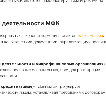
ования МФК являются наиболее крупными игроками по
е деятельности МФК
едеральных законов и нормативных актов
Банка России
,
рынка. Ключевыми документами, определяющими правил
й деятельности и микрофинансовых организациях»
яющий правовые основы рынка, порядок регистрации
язанности.
 кредите (займе)»
. Данный акт регулирует
зическим лицам, устанавливая требования к договорам