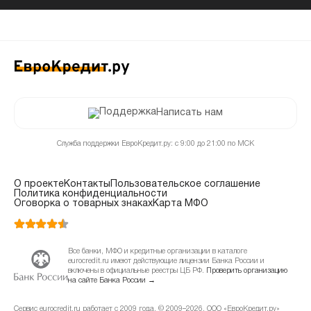
Написать нам
Служба поддержки ЕвроКредит.ру: с 9:00 до 21:00 по МСК
О проекте
Контакты
Пользовательское соглашение
Политика конфиденциальности
Оговорка о товарных знаках
Карта МФО
Все банки, МФО и кредитные организации в каталоге
eurocredit.ru имеют действующие лицензии Банка России и
включены в официальные реестры ЦБ РФ.
Проверить организацию
на сайте Банка России →
Сервис eurocredit.ru работает с 2009 года. © 2009–2026, ООО «ЕвроКредит.ру»