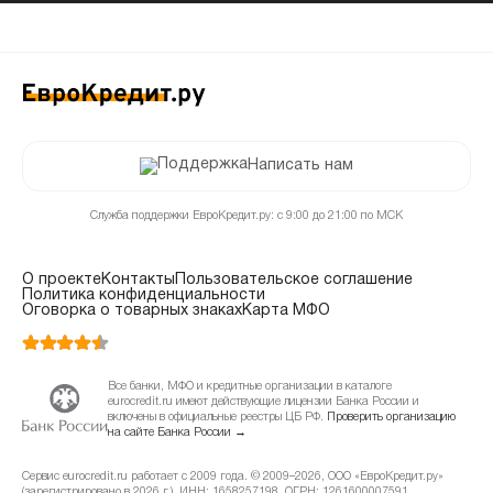
Написать нам
Служба поддержки ЕвроКредит.ру: с 9:00 до 21:00 по МСК
О проекте
Контакты
Пользовательское соглашение
Политика конфиденциальности
Оговорка о товарных знаках
Карта МФО
Все банки, МФО и кредитные организации в каталоге
eurocredit.ru имеют действующие лицензии Банка России и
включены в официальные реестры ЦБ РФ.
Проверить организацию
на сайте Банка России →
Сервис eurocredit.ru работает с 2009 года. © 2009–2026, ООО «ЕвроКредит.ру»
(зарегистрировано в 2026 г.). ИНН: 1658257198, ОГРН: 1261600007591.