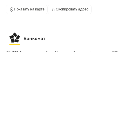
Показать на карте
Скопировать адрес
Банкомат
394033, Воронежская обл, г Воронеж, Ленинский пр-кт, дом 182
8 800 700-03-49
+7 495 933-03-4
телефон банка
телефон банка
Режим работы
по месту установки
Показать на карте
Скопировать адрес