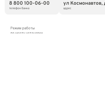
8 800 100-06-00
ул Космонавтов, 
телефон банка
адрес
Режим работы
по месту установки
Показать на карте
Скопировать адрес
Банкоматы Банк Синара —
Воронеж