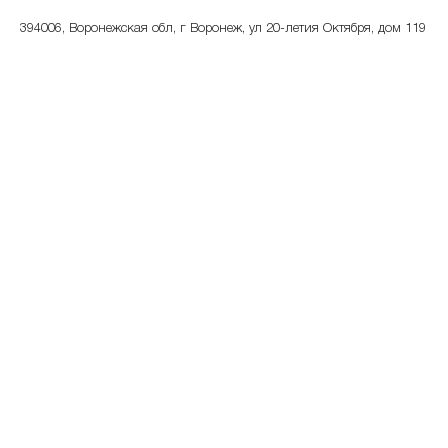
394006, Воронежская обл, г Воронеж, ул 20-летия Октября, дом 119
8 800 100-02-00
ул 20-летия Октя
телефон банка
адрес
Режим работы
по месту установки
Показать на карте
Скопировать адрес
Банкомат
394077, Воронежская обл, г Воронеж, ул Маршала Жукова, дом 15