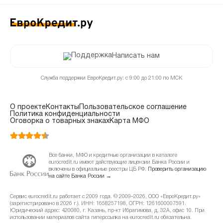
Написать нам
Служба поддержки ЕвроКредит.ру: с 9:00 до 21:00 по МСК
О проекте
Контакты
Пользовательское соглашение
Политика конфиденциальности
Оговорка о товарных знаках
Карта МФО
Все банки, МФО и кредитные организации в каталоге
eurocredit.ru имеют действующие лицензии Банка России и
включены в официальные реестры ЦБ РФ.
Проверить организацию
на сайте Банка России →
Сервис eurocredit.ru работает с 2009 года. © 2009–2026, ООО «ЕвроКредит.ру»
(зарегистрировано в 2026 г.). ИНН: 1658257198, ОГРН: 1261600007591.
Юридический адрес: 420080, г. Казань, пр-кт Ибрагимова, д. 32А, офис 10. При
использовании материалов сайта гиперссылка на eurocredit.ru обязательна.