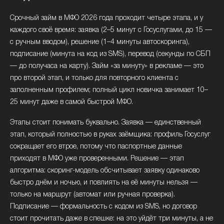
Срочный займ в МФО 2026 года проходит четыре этапа, и у
каждого своё время: заявка (2–5 минут с Госуслугами, до 15 —
с ручным вводом), решение (1–4 минуты автоскоринга),
подписание (минута на код из SMS), перевод (секунды по СБП
— до получаса на карту). Займ «за минуту» в рекламе — это
про второй этап, и только для повторного клиента с
заполненным профилем; полный цикл новичка занимает 10–
25 минут даже в самой быстрой МФО.
Этапы стоит понимать буквально. Заявка — единственный
этап, который полностью в руках заёмщика: профиль Госуслуг
сокращает его втрое, потому что паспортные данные
приходят в МФО уже проверенными. Решение — этап
алгоритма: скоринг-модель обсчитывает заявку одинаково
быстро днём и ночью, и повлиять на её минуты нельзя —
только на маршрут (автомат или ручная проверка).
Подписание — формальность с кодом из SMS, но договор
стоит прочитать даже в спешке: на это уйдёт три минуты, а не