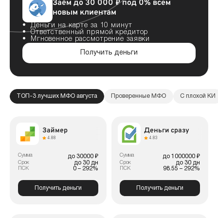
Заём до 30 000 ₽ под 0% всем
новым клиентам
Деньги на карте за 10 минут
Ответственный прямой кредитор
Мгновенное рассмотрение заявки
Получить деньги
ТОП-3 лучших МФО августа
Проверенные МФО
С плохой КИ
Займер
Деньги сразу
4.88
4.83
Сумма
Сумма
до 30000 ₽
до 1000000 ₽
до 30 дн
до 30 дн
Срок
Срок
0 – 292%
98.55 – 292%
ПСК
ПСК
Получить деньги
Получить деньги