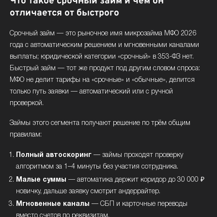
Что такое срочный займ и чем он
отличается от быстрого
Срочный займ — это рыночное имя микрозайма МФО 2026
года с автоматическим решением и мгновенными каналами
выплаты; юридической категории «срочный» в 353-ФЗ нет.
Быстрый займ — тот же продукт под другим словом спроса:
МФО не делит тарифы на «срочные» и «обычные», делится
только путь заявки — автоматический или с ручной
проверкой.
Займы этого сегмента получают решение по трём общим
правилам:
Полный автоскоринг
— займы проходят проверку
алгоритмом за 1–4 минуты без участия сотрудника.
Малые суммы
— автоматика держит коридор до 30 000 ₽
новичку, дальше заявку смотрит андеррайтер.
Мгновенные каналы
— СБП и карточные переводы
вместо счетов по реквизитам.