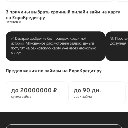
3 причины выбрать срочный онлайн займ на карту
на ЕвроКредит.ру
Ответов: 3
✅ Быстрое одобрение без проверок кредитной
🚀 Проста
истории! Мгновенное рассмотрение заявок, деньги
доступная 
поступят на банковскую карту уже через несколько
минут.
Предложения по займам на ЕвроКредит.ру
до 20000000 ₽
до 90 дн.
сумма займа
срок займа