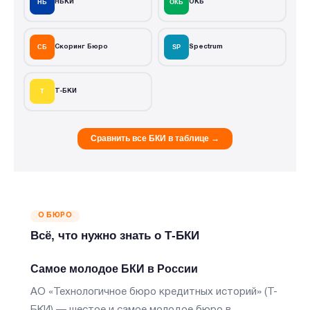
НБ
НБКИ
ОКБ
ОКБ
СБ
Скоринг Бюро
SP
Spectrum
Т
Т-БКИ
Сравнить все БКИ в таблице →
О БЮРО
Всё, что нужно знать о Т-БКИ
Самое молодое БКИ в России
АО «Технологичное бюро кредитных историй» (Т-