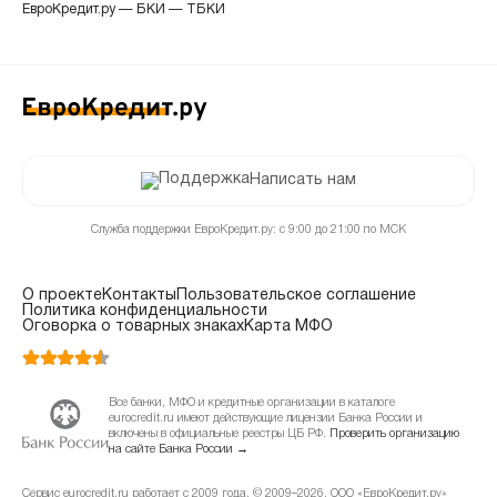
ЕвроКредит.ру
—
БКИ
—
ТБКИ
Написать нам
Служба поддержки ЕвроКредит.ру: с 9:00 до 21:00 по МСК
О проекте
Контакты
Пользовательское соглашение
Политика конфиденциальности
Оговорка о товарных знаках
Карта МФО
Все банки, МФО и кредитные организации в каталоге
eurocredit.ru имеют действующие лицензии Банка России и
включены в официальные реестры ЦБ РФ.
Проверить организацию
на сайте Банка России →
Сервис eurocredit.ru работает с 2009 года. © 2009–2026, ООО «ЕвроКредит.ру»