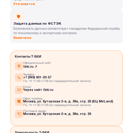
Уточняется
🛡️
Защита данных по ФСТЭК
Безопасность данных соответствует стандартам Федеральной службы
по техническому и экспортному контролю.
Включено
Контакты Т-БКИ
Официальный сайт
🌐
tbki.ru ↗
Телефон
📞
+7 (993) 901-33-57
Пн, Чт 11:00–17:00 (по предварительной записи)
Email
✉️
Через сайт tbki.ru
Офис приёма
🏢
Москва, ул. Хуторская 2-я, д. 38а, стр. 26 (БЦ MirLand)
Пн, Чт 11:00–17:00 (по предварительной записи)
Почтовый адрес
📮
Москва, ул. Хуторская 2-я, д. 38а, стр. 26
Уникальность Т-БКИ