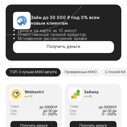
Заём до 30 000 ₽ под 0% всем
новым клиентам
Деньги на карте за 10 минут
Ответственный прямой кредитор
Мгновенное рассмотрение заявки
Получить деньги
ТОП-3 лучших МФО августа
Проверенные МФО
С плохой КИ
Webbankir
Займер
4.92
4.88
Сумма
Сумма
до 30000 ₽
до 30000 ₽
до 30 дн
до 30 дн
Срок
Срок
0 – 292%
0 – 292%
ПСК
ПСК
Получить деньги
Получить деньги