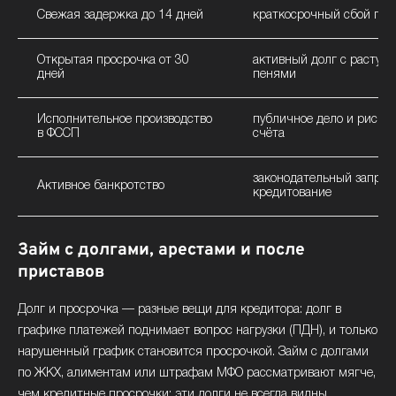
Свежая задержка до 14 дней
краткосрочный сбой гра
Открытая просрочка от 30
активный долг с растущ
дней
пенями
Исполнительное производство
публичное дело и риск а
в ФССП
счёта
законодательный запрет
Активное банкротство
кредитование
Займ с долгами, арестами и после
приставов
Долг и просрочка — разные вещи для кредитора: долг в
графике платежей поднимает вопрос нагрузки (ПДН), и только
нарушенный график становится просрочкой. Займ с долгами
по ЖКХ, алиментам или штрафам МФО рассматривают мягче,
чем кредитные просрочки: эти долги не всегда видны