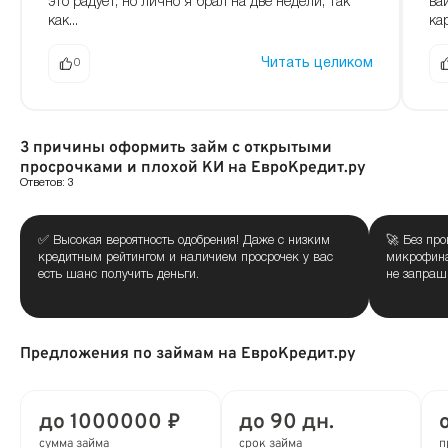
ва
это радует, но лично я брал на две недели, так
ка
как...
Читать целиком
0
3 причины оформить займ с открытыми
просрочками и плохой КИ на ЕвроКредит.ру
Ответов: 3
✅ Высокая вероятность одобрения! Даже с низким
🚀 Без пр
кредитным рейтингом и наличием просрочек у вас
микрофина
есть шанс получить деньги.
не запраш
Предложения по займам на ЕвроКредит.ру
до 1000000 ₽
до 90 дн.
сумма займа
срок займа
п