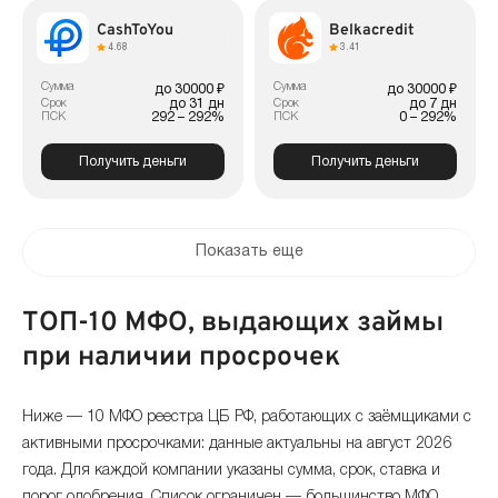
CashToYou
Belkacredit
4.68
3.41
Сумма
Сумма
до 30000 ₽
до 30000 ₽
до 31 дн
до 7 дн
Срок
Срок
292 – 292%
0 – 292%
ПСК
ПСК
Получить деньги
Получить деньги
Показать еще
ТОП-10 МФО, выдающих займы
при наличии просрочек
Ниже — 10 МФО реестра ЦБ РФ, работающих с заёмщиками с
активными просрочками: данные актуальны на август 2026
года. Для каждой компании указаны сумма, срок, ставка и
порог одобрения. Список ограничен — большинство МФО