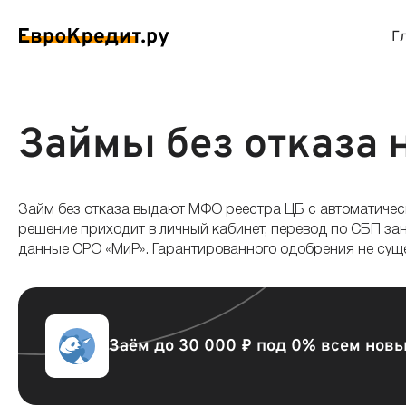
Г
ймы на карту
Займы без проверок
Виртуальные креди
Накоп
Займы без отказа 
спресс займы
Займы без процентов
Лучшие кредитные
Вклад
Займ без отказа выдают МФО реестра ЦБ с автоматически
ймы без отказа
Мгновенные займы
Кредитные карты с
Вклад
решение приходит в личный кабинет, перевод по СБП за
данные СРО «МиР». Гарантированного одобрения не суще
ймы с плохой КИ
Лучшие займы
Кредитные карты б
С еже
вые займы
Долгосрочные займы
Беспроцентные кр
Вклад
Заём до 30 000 ₽ под 0% всем нов
ймы до зарплаты
Круглосуточные займы
Кредитные карты с
Вклад