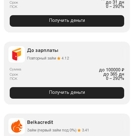
до 31 дн
Срок
0 – 292%
ПСК
Получить деньги
До зарплаты
Повторный займ
4.12
Сумма
до 100000 ₽
до 365 дн
Срок
0 – 292%
ПСК
Получить деньги
Belkacredit
Займ (первый займ под 0%)
3.41