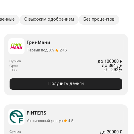
венные
С высоким одобрением
Без процентов
ГринМани
Первый под 0%
2.48
Сумма
до 100000 ₽
до 364 дн
Срок
0 – 292%
ПСК
Получить деньги
FINTERS
Увеличенный доступ
4.8
Сумма
до 30000 ₽