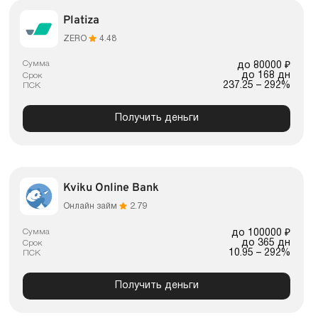
Platiza
ZERO
4.48
Сумма
до 80000 ₽
до 168 дн
Срок
237.25 – 292%
ПСК
Получить деньги
Kviku Online Bank
Онлайн займ
2.79
Сумма
до 100000 ₽
до 365 дн
Срок
10.95 – 292%
ПСК
Получить деньги