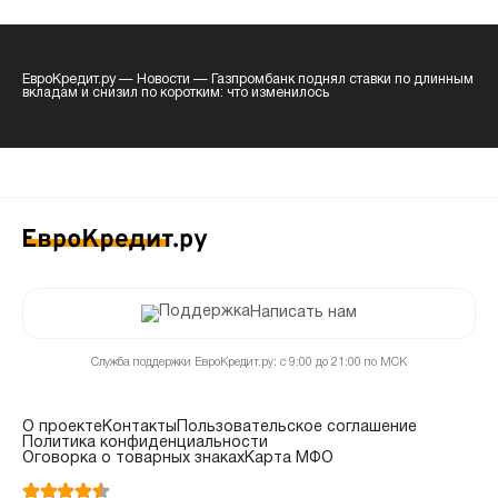
ЕвроКредит.ру
—
Новости
—
Газпромбанк поднял ставки по длинным
вкладам и снизил по коротким: что изменилось
Написать нам
Служба поддержки ЕвроКредит.ру: с 9:00 до 21:00 по МСК
О проекте
Контакты
Пользовательское соглашение
Политика конфиденциальности
Оговорка о товарных знаках
Карта МФО