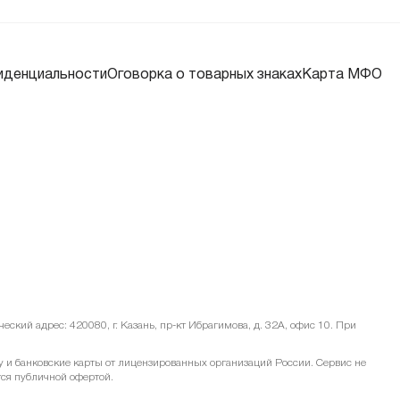
иденциальности
Оговорка о товарных знаках
Карта МФО
ский адрес: 420080, г. Казань, пр-кт Ибрагимова, д. 32А, офис 10. При
и банковские карты от лицензированных организаций России. Сервис не
тся публичной офертой.