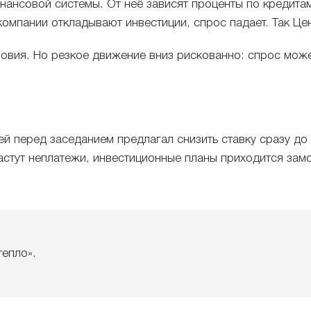
нансовой системы. От неё зависят проценты по кредитам
компании откладывают инвестиции, спрос падает. Так Ц
овия. Но резкое движение вниз рискованно: спрос может
 перед заседанием предлагал снизить ставку сразу до
астут неплатежи, инвестиционные планы приходится зам
тепло».