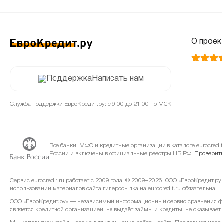
О проек
Написать нам
Служба поддержки ЕвроКредит.ру: с 9:00 до 21:00 по МСК
Все банки, МФО и кредитные организации в каталоге eurocred
России и включены в официальные реестры ЦБ РФ.
Проверить
Сервис eurocredit.ru работает с 2009 года. © 2009–2026, ООО «ЕвроКредит.р
использовании материалов сайта гиперссылка на eurocredit.ru обязательна.
ООО «ЕвроКредит.ру» — независимый информационный сервис сравнения фин
является кредитной организацией, не выдаёт займы и кредиты, не оказывает