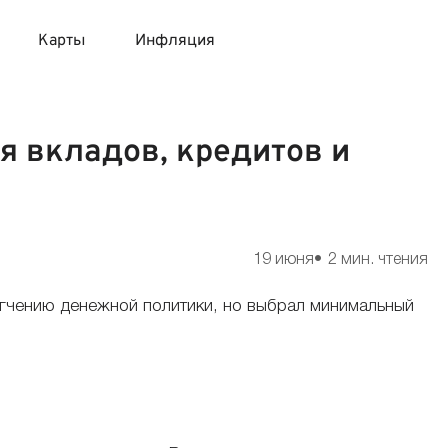
Карты
Инфляция
 продукты
 карты 120 дней без процентов
 на месяц
я вкладов, кредитов и
авитный список продуктов с динамикой цен
карты с 18 лет
онные вклады
карты с доставкой на дом
няемые вклады
19 июня
2 мин. чтения
 карты с моментальным решением
мягчению денежной политики, но выбрал минимальный
 карты без посещения банка