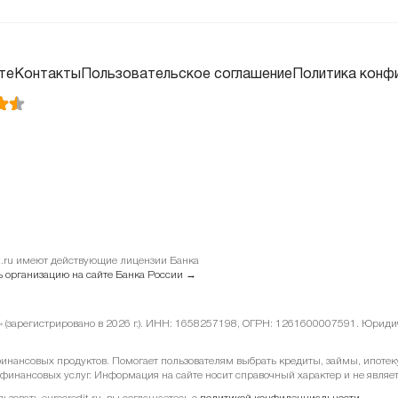
те
Контакты
Пользовательское соглашение
Политика конф
it.ru имеют действующие лицензии Банка
 организацию на сайте Банка России →
у» (зарегистрировано в 2026 г.). ИНН: 1658257198, ОГРН: 1261600007591. Юридиче
ансовых продуктов. Помогает пользователям выбрать кредиты, займы, ипотеку 
 финансовых услуг. Информация на сайте носит справочный характер и не являе