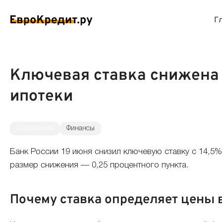
Г
ймы на карту
Займы без проверок
Виртуальные креди
Накоп
Ключевая ставка снижена д
ипотеки
спресс займы
Займы без процентов
Лучшие кредитные
Вклад
ймы без отказа
Мгновенные займы
Кредитные карты с
Вклад
Смешанная
Финансы
ймы с плохой КИ
Лучшие займы
Кредитные карты б
С еже
Банк России 19 июня снизил ключевую ставку с 14,5
размер снижения — 0,25 процентного пункта.
вые займы
Долгосрочные займы
Беспроцентные кр
Вклад
Почему ставка определяет цены 
ймы до зарплаты
Круглосуточные займы
Кредитные карты с
Вклад