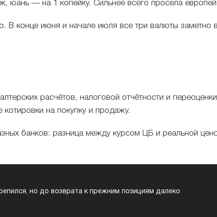
к, юань — на 1 копейку. Сильнее всего просела европей
. В конце июня и начале июля все три валюты заметно
лтерских расчётов, налоговой отчётности и переоценки
 котировки на покупку и продажу.
зных банков: разница между курсом ЦБ и реальной цено
крепился, но до возврата к прежним позициям далеко