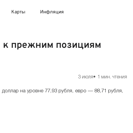
Карты
Инфляция
 продукты
 карты 120 дней без процентов
 на месяц
та к прежним позициям
авитный список продуктов с динамикой цен
карты с 18 лет
онные вклады
карты с доставкой на дом
няемые вклады
3 июля
1 мин. чтения
 карты с моментальным решением
доллар на уровне 77,93 рубля, евро — 88,71 рубля,
 карты без посещения банка