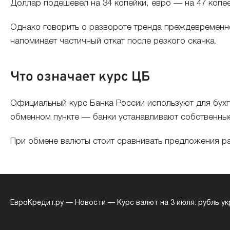
Доллар подешевел на 34 копейки, евро — на 47 копее
Однако говорить о развороте тренда преждевременно
напоминает частичный откат после резкого скачка.
Что означает курс ЦБ
Официальный курс Банка России используют для бухга
обменном пункте — банки устанавливают собственные
При обмене валюты стоит сравнивать предложения ра
ЕвроКредит.ру
—
Новости
—
Курс валют на 3 июля: рубль у