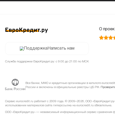
О проек
Написать нам
Служба поддержки ЕвроКредит.ру: с 9:00 до 21:00 по МСК
Все банки, МФО и кредитные организации в каталоге eurocred
России и включены в официальные реестры ЦБ РФ.
Проверить
Сервис eurocredit.ru работает с 2009 года. © 2009–2026, ООО «ЕвроКредит.р
использовании материалов сайта гиперссылка на eurocredit.ru обязательна.
ООО «ЕвроКредит.ру» — независимый информационный сервис сравнения фин