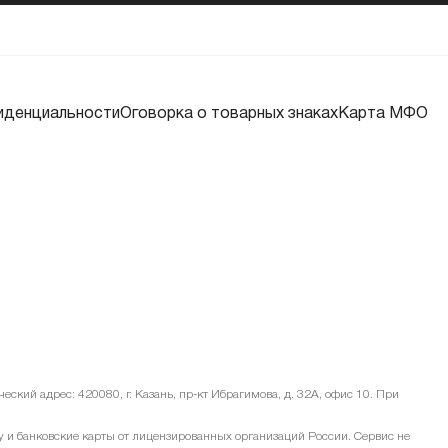
иденциальности
Оговорка о товарных знаках
Карта МФО
ский адрес: 420080, г. Казань, пр-кт Ибрагимова, д. 32А, офис 10. При
и банковские карты от лицензированных организаций России. Сервис не