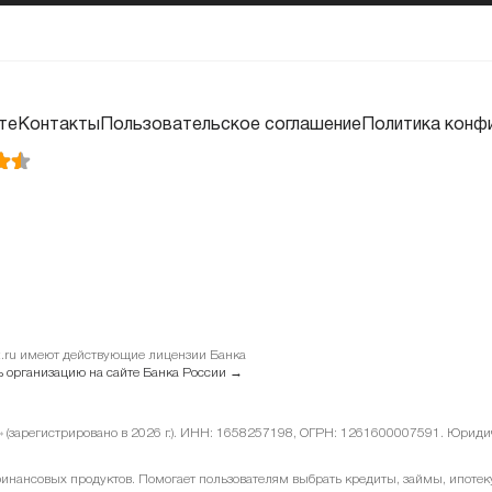
те
Контакты
Пользовательское соглашение
Политика конф
it.ru имеют действующие лицензии Банка
 организацию на сайте Банка России →
у» (зарегистрировано в 2026 г.). ИНН: 1658257198, ОГРН: 1261600007591. Юридиче
ансовых продуктов. Помогает пользователям выбрать кредиты, займы, ипотеку 