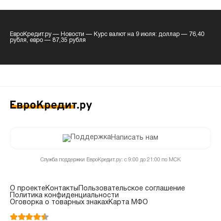
ЕвроКредит.ру
—
Новости
—
Курс валют на 9 июля: доллар — 76,40
рубля, евро — 87,35 рубля
Написать нам
Служба поддержки ЕвроКредит.ру: с 9:00 до 21:00 по МСК
О проекте
Контакты
Пользовательское соглашение
Политика конфиденциальности
Оговорка о товарных знаках
Карта МФО