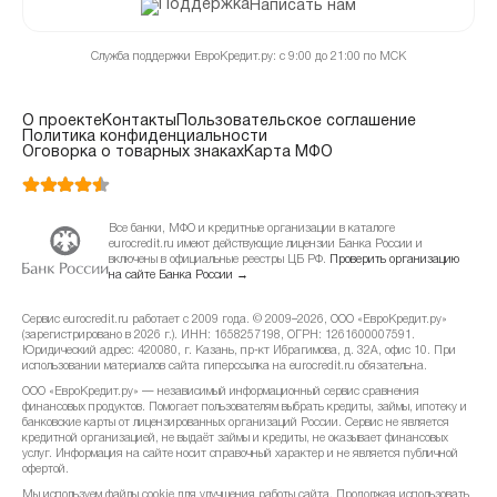
Написать нам
Служба поддержки ЕвроКредит.ру: с 9:00 до 21:00 по МСК
О проекте
Контакты
Пользовательское соглашение
Политика конфиденциальности
Оговорка о товарных знаках
Карта МФО
Все банки, МФО и кредитные организации в каталоге
eurocredit.ru имеют действующие лицензии Банка России и
включены в официальные реестры ЦБ РФ.
Проверить организацию
на сайте Банка России →
Сервис eurocredit.ru работает с 2009 года. © 2009–2026, ООО «ЕвроКредит.ру»
(зарегистрировано в 2026 г.). ИНН: 1658257198, ОГРН: 1261600007591.
Юридический адрес: 420080, г. Казань, пр-кт Ибрагимова, д. 32А, офис 10. При
использовании материалов сайта гиперссылка на eurocredit.ru обязательна.
ООО «ЕвроКредит.ру» — независимый информационный сервис сравнения
финансовых продуктов. Помогает пользователям выбрать кредиты, займы, ипотеку и
банковские карты от лицензированных организаций России. Сервис не является
кредитной организацией, не выдаёт займы и кредиты, не оказывает финансовых
услуг. Информация на сайте носит справочный характер и не является публичной
офертой.
Мы используем файлы cookie для улучшения работы сайта. Продолжая использовать