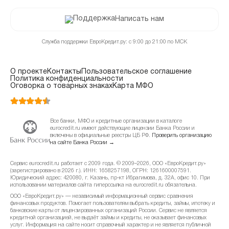
Написать нам
Служба поддержки ЕвроКредит.ру: с 9:00 до 21:00 по МСК
О проекте
Контакты
Пользовательское соглашение
Политика конфиденциальности
Оговорка о товарных знаках
Карта МФО
Все банки, МФО и кредитные организации в каталоге
eurocredit.ru имеют действующие лицензии Банка России и
включены в официальные реестры ЦБ РФ.
Проверить организацию
на сайте Банка России →
Сервис eurocredit.ru работает с 2009 года. © 2009–2026, ООО «ЕвроКредит.ру»
(зарегистрировано в 2026 г.). ИНН: 1658257198, ОГРН: 1261600007591.
Юридический адрес: 420080, г. Казань, пр-кт Ибрагимова, д. 32А, офис 10. При
использовании материалов сайта гиперссылка на eurocredit.ru обязательна.
ООО «ЕвроКредит.ру» — независимый информационный сервис сравнения
финансовых продуктов. Помогает пользователям выбрать кредиты, займы, ипотеку и
банковские карты от лицензированных организаций России. Сервис не является
кредитной организацией, не выдаёт займы и кредиты, не оказывает финансовых
услуг. Информация на сайте носит справочный характер и не является публичной