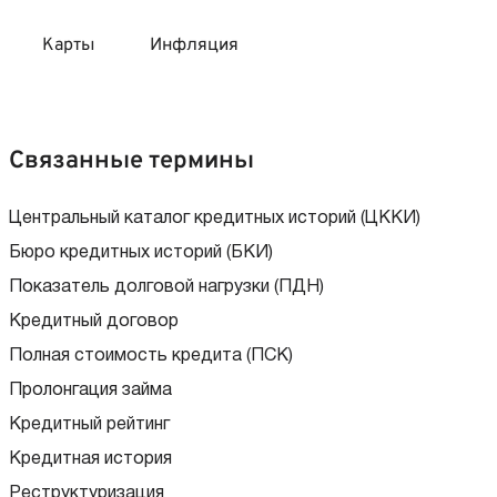
Карты
Инфляция
 продукты
 карты 120 дней без процентов
 на месяц
Связанные термины
авитный список продуктов с динамикой цен
карты с 18 лет
онные вклады
Центральный каталог кредитных историй (ЦККИ)
Бюро кредитных историй (БКИ)
карты с доставкой на дом
няемые вклады
Показатель долговой нагрузки (ПДН)
Кредитный договор
 карты с моментальным решением
Полная стоимость кредита (ПСК)
Пролонгация займа
 карты без посещения банка
Кредитный рейтинг
Кредитная история
Реструктуризация