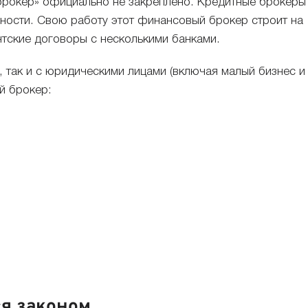
брокер» официально не закреплено. Кредитные брокеры
ьности. Свою работу этот финансовый брокер строит на
нтские договоры с несколькими банками.
 так и с юридическими лицами (включая малый бизнес и
й брокер:
ся законом