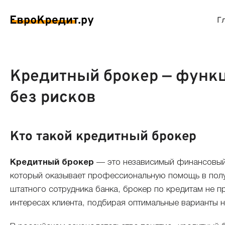
Г
ймы на карту
Займы без проверок
Виртуальные креди
Накоп
Кредитный брокер — функц
без рисков
спресс займы
Займы без процентов
Лучшие кредитные
Вклад
ймы без отказа
Мгновенные займы
Кредитные карты с
Вклад
Кто такой кредитный брокер
ймы с плохой КИ
Лучшие займы
Кредитные карты б
С еже
Кредитный брокер
— это независимый финансовый
который оказывает профессиональную помощь в получ
вые займы
Долгосрочные займы
Беспроцентные кр
Вклад
штатного сотрудника банка, брокер по кредитам не п
интересах клиента, подбирая оптимальные варианты н
ймы до зарплаты
Круглосуточные займы
Кредитные карты с
Вклад