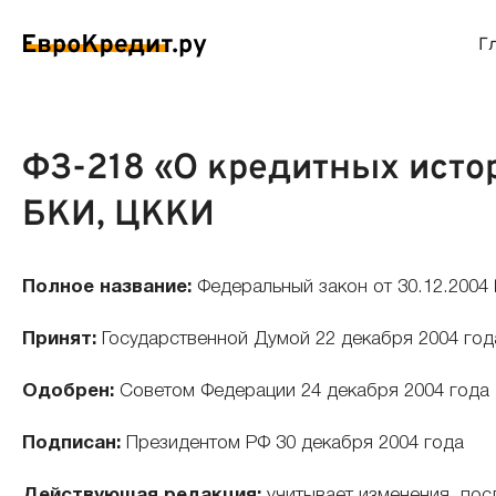
Г
ймы на карту
Займы без проверок
Виртуальные креди
Накоп
ФЗ-218 «О кредитных исто
БКИ, ЦККИ
спресс займы
Займы без процентов
Лучшие кредитные
Вклад
ймы без отказа
Мгновенные займы
Кредитные карты с
Вклад
Полное название:
Федеральный закон от 30.12.2004
ймы с плохой КИ
Лучшие займы
Кредитные карты б
С еже
Принят:
Государственной Думой 22 декабря 2004 год
Одобрен:
Советом Федерации 24 декабря 2004 года
вые займы
Долгосрочные займы
Беспроцентные кр
Вклад
Подписан:
Президентом РФ 30 декабря 2004 года
ймы до зарплаты
Круглосуточные займы
Кредитные карты с
Вклад
Действующая редакция:
учитывает изменения, пос