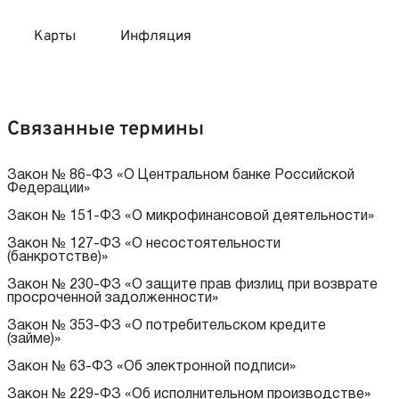
Карты
Инфляция
 продукты
 карты 120 дней без процентов
 на месяц
Связанные термины
авитный список продуктов с динамикой цен
карты с 18 лет
онные вклады
Закон № 86-ФЗ «О Центральном банке Российской
Федерации»
Закон № 151-ФЗ «О микрофинансовой деятельности»
карты с доставкой на дом
няемые вклады
Закон № 127-ФЗ «О несостоятельности
(банкротстве)»
 карты с моментальным решением
Закон № 230-ФЗ «О защите прав физлиц при возврате
просроченной задолженности»
 карты без посещения банка
Закон № 353-ФЗ «О потребительском кредите
(займе)»
Закон № 63-ФЗ «Об электронной подписи»
Закон № 229-ФЗ «Об исполнительном производстве»