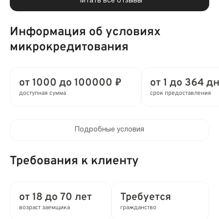
Читать все отзывы
Информация об условиях
микрокредитования
от 1000 до 100000 ₽
от 1 до 364 дн
доступная сумма
срок предоставления
Подробные условия
Процентная ставка в день:
от 0 до 0.8%
Требования к клиенту
Полная стоимость кредита (ПСК) :
от 0 до 292% в год
от 18 до 70 лет
Требуется
возраст заемщика
гражданство
Время рассмотрения заявки: