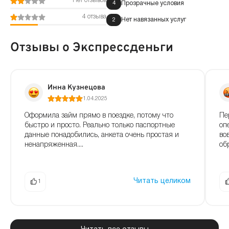
Нет отзывов
Прозрачные условия
4
4 отзыва
Нет навязанных услуг
2
Отзывы о Экспрессденьги
Инна Кузнецова
1.04.2025
Оформила займ прямо в поездке, потому что
Пе
быстро и просто. Реально только паспортные
оп
данные понадобились, анкета очень простая и
во
ненапряженная....
обр
Читать целиком
1