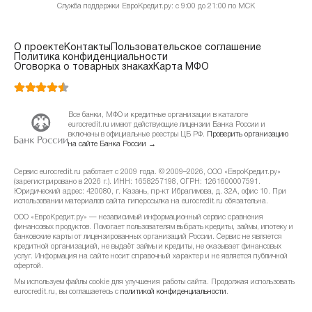
Служба поддержки ЕвроКредит.ру: с 9:00 до 21:00 по МСК
О проекте
Контакты
Пользовательское соглашение
Политика конфиденциальности
Оговорка о товарных знаках
Карта МФО
Все банки, МФО и кредитные организации в каталоге
eurocredit.ru имеют действующие лицензии Банка России и
включены в официальные реестры ЦБ РФ.
Проверить организацию
на сайте Банка России →
Сервис eurocredit.ru работает с 2009 года. © 2009–2026, ООО «ЕвроКредит.ру»
(зарегистрировано в 2026 г.). ИНН: 1658257198, ОГРН: 1261600007591.
Юридический адрес: 420080, г. Казань, пр-кт Ибрагимова, д. 32А, офис 10. При
использовании материалов сайта гиперссылка на eurocredit.ru обязательна.
ООО «ЕвроКредит.ру» — независимый информационный сервис сравнения
финансовых продуктов. Помогает пользователям выбрать кредиты, займы, ипотеку и
банковские карты от лицензированных организаций России. Сервис не является
кредитной организацией, не выдаёт займы и кредиты, не оказывает финансовых
услуг. Информация на сайте носит справочный характер и не является публичной
офертой.
Мы используем файлы cookie для улучшения работы сайта. Продолжая использовать
eurocredit.ru, вы соглашаетесь с
политикой конфиденциальности
.