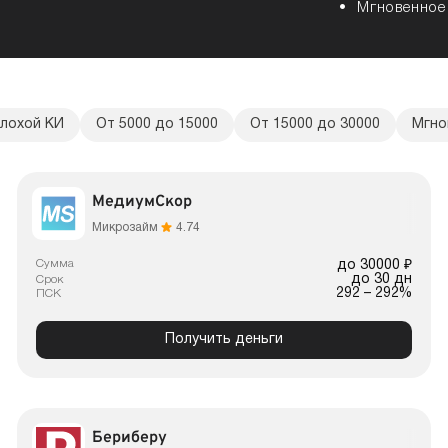
Мгновенное
плохой КИ
От 5000 до 15000
От 15000 до 30000
Мгно
МедиумСкор
Микрозайм
4.74
Сумма
до 30000 ₽
до 30 дн
Срок
292 – 292%
ПСК
Получить деньги
Бериберу