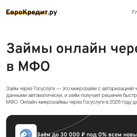
Г
ймы на карту
Займы без проверок
Виртуальные креди
Накоп
Займы онлайн чере
спресс займы
Займы без процентов
Лучшие кредитные
Вклад
в МФО
ймы без отказа
Мгновенные займы
Кредитные карты с
Вклад
Займ через Госуслуги — это микрозайм с авторизацией 
ймы с плохой КИ
Лучшие займы
Кредитные карты б
С еже
данными автоматически, и заём получает решение быстре
МФО. Онлайн-микрозаймы через Госуслуги в 2026 году д
вые займы
Долгосрочные займы
Беспроцентные кр
Вклад
ймы до зарплаты
Круглосуточные займы
Кредитные карты с
Вклад
Заём до 30 000 ₽ под 0% всем нов