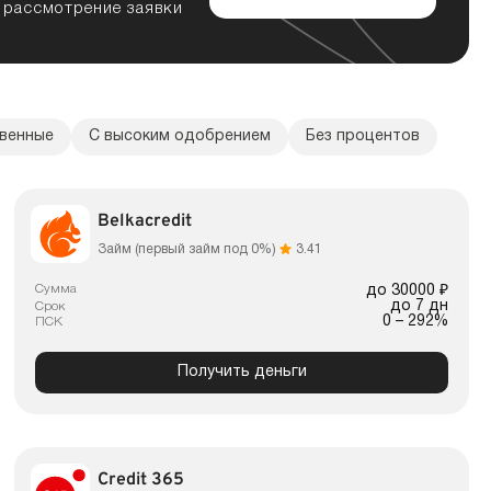
 рассмотрение заявки
венные
С высоким одобрением
Без процентов
Belkacredit
Займ (первый займ под 0%)
3.41
Сумма
до 30000 ₽
до 7 дн
Срок
0 – 292%
ПСК
Получить деньги
Credit 365