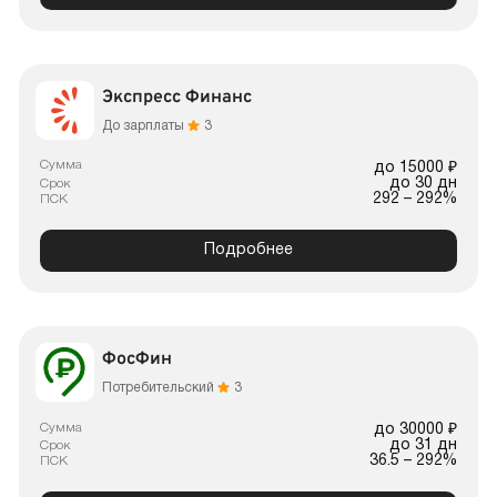
Экспресс Финанс
До зарплаты
3
Сумма
до 15000 ₽
до 30 дн
Срок
292 – 292%
ПСК
Подробнее
ФосФин
Потребительский
3
Сумма
до 30000 ₽
до 31 дн
Срок
36.5 – 292%
ПСК