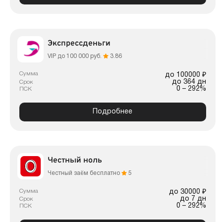
Экспрессденьги
VIP до 100 000 руб.
3.86
Сумма
до 100000 ₽
до 364 дн
Срок
0 – 292%
ПСК
Подробнее
Честный ноль
Честный заём бесплатно
5
Сумма
до 30000 ₽
до 7 дн
Срок
0 – 292%
ПСК