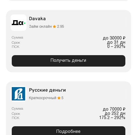
Davaka
Займ онлайн
2.95
Сумма
до 30000 ₽
до 31 дн
Срок
0 – 292%
ПСК
Получить деньги
Русские деньги
Краткосрочный
5
Сумма
до 70000 ₽
до 252 дн
Срок
175.2 – 292%
ПСК
Подробнее