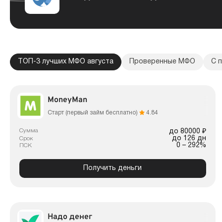
ТОП-3 лучших МФО августа
Проверенные МФО
С 
MoneyMan
Старт (первый займ бесплатно)
4.84
Сумма
до 80000 ₽
до 126 дн
Срок
0 – 292%
ПСК
Получить деньги
Надо денег