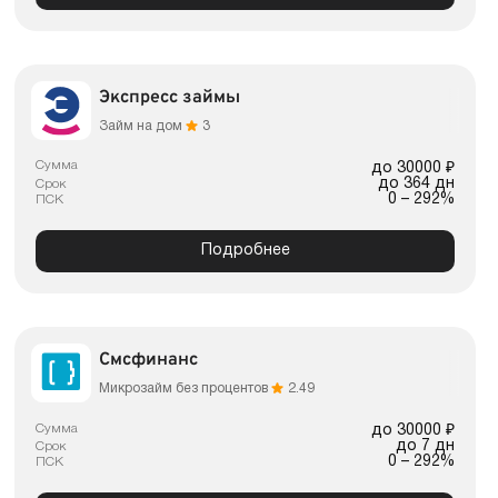
Экспресс займы
Займ на дом
3
Сумма
до 30000 ₽
до 364 дн
Срок
0 – 292%
ПСК
Подробнее
Смсфинанс
Микрозайм без процентов
2.49
Сумма
до 30000 ₽
до 7 дн
Срок
0 – 292%
ПСК