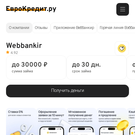
О компании
Отзывы
Приложение Веббанкир
Горячая линия Вэбб
Webbankir
4.92
до 30000 ₽
до 30 дн.
сумма займа
срок займа
п
Получить деньги