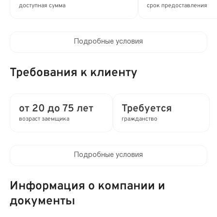
доступная сумма
срок предоставления
Подробные условия
Процентная ставка в день:
от 0 до 0.8%
Требования к клиенту
Полная стоимость кредита (ПСК) :
от 0 до 292% в год
от 20 до 75 лет
Требуется
возраст заемщика
гражданство
Время рассмотрения заявки:
16 мин
Подробные условия
Выдача займа:
Клиентам компании:
Без проверок
Нет
Информация о компании и
Привлечение созаемщиков:
документы
Мобильный телефон:
Возможно без поручителей
Не требуется