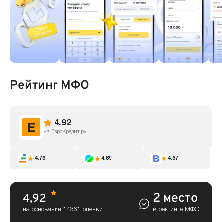
Рейтинг МФО
4.92
на ЕвроКредит.ру
4.76
4.89
4.67
2 место
4,92
на основании 14361 оценки
в
рейтинге МФО