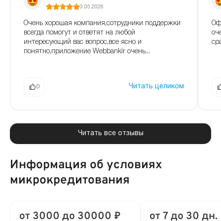
3.05.2026
Очень хорошая компания,сотрудники поддержки
Оф
всегда помогут и ответят на любой
оч
интересующий вас вопрос,все ясно и
ср
понятно,приложение Webbankir очень...
Читать целиком
0
Читать все отзывы
Информация об условиях
микрокредитования
от 3000 до 30000 ₽
от 7 до 30 дн.