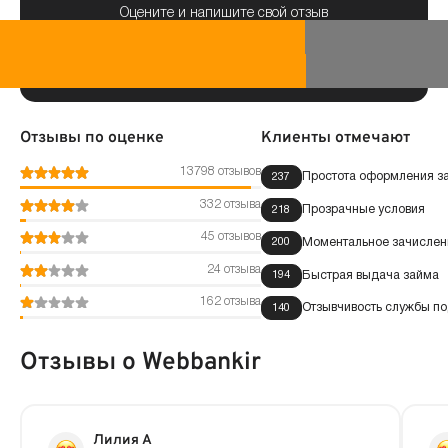
Оцените и напишите свой отзыв
Отзывы по оценке
Клиенты отмечают
13798 отзывов
Простота оформления з
237
332 отзыва
Прозрачные условия
218
45 отзывов
Моментальное зачислени
200
24 отзыва
Быстрая выдача займа
194
162 отзыва
Отзывчивость службы п
140
Отзывы о Webbankir
Лилия А