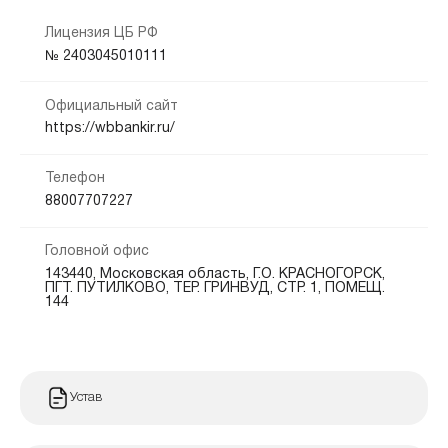
Способы получения:
Лицензия ЦБ РФ
Кредитная история:
№ 2403045010111
На карту
Электронные кошельки
Любая
Официальный сайт
Способы погашения:
Документы:
https://wbbankir.ru/
Паспорт — обязательно
Телефон
Срок продления:
88007707227
от 0 до 365 дн.
Головной офис
143440, Московская область, Г.О. КРАСНОГОРСК,
ПГТ. ПУТИЛКОВО, ТЕР. ГРИНВУД, СТР. 1, ПОМЕЩ.
144
Устав