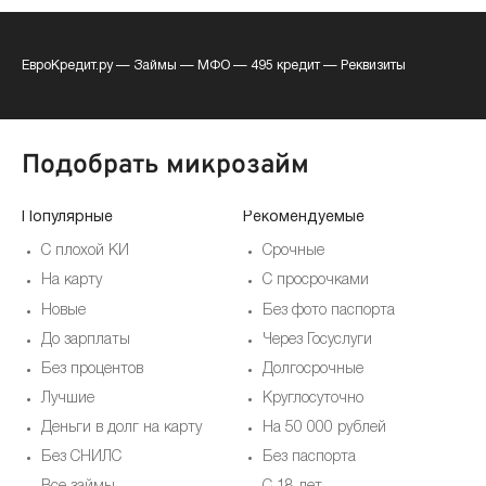
ЕвроКредит.ру
—
Займы
—
МФО
—
495 кредит
—
Реквизиты
Подобрать микрозайм
Популярные
Рекомендуемые
По
С плохой КИ
Срочные
На карту
С просрочками
Новые
Без фото паспорта
До зарплаты
Через Госуслуги
Без процентов
Долгосрочные
Лучшие
Круглосуточно
Деньги в долг на карту
На 50 000 рублей
Без СНИЛС
Без паспорта