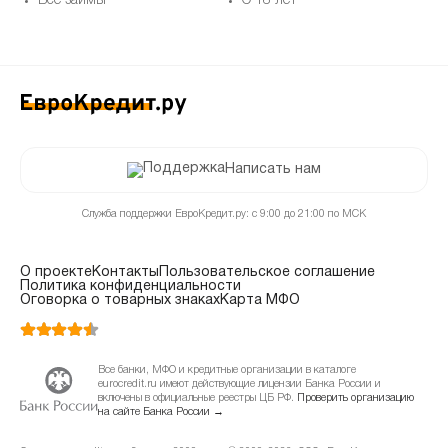
Все займы
С 18 лет
Написать нам
Служба поддержки ЕвроКредит.ру: с 9:00 до 21:00 по МСК
О проекте
Контакты
Пользовательское соглашение
Политика конфиденциальности
Оговорка о товарных знаках
Карта МФО
Все банки, МФО и кредитные организации в каталоге
eurocredit.ru имеют действующие лицензии Банка России и
включены в официальные реестры ЦБ РФ.
Проверить организацию
на сайте Банка России →