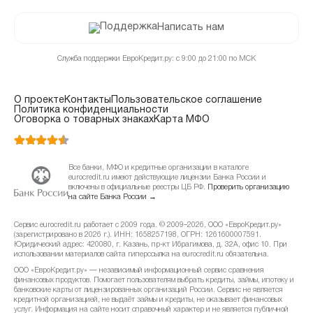
Написать нам
Служба поддержки ЕвроКредит.ру: с 9:00 до 21:00 по МСК
О проекте
Контакты
Пользовательское соглашение
Политика конфиденциальности
Оговорка о товарных знаках
Карта МФО
Все банки, МФО и кредитные организации в каталоге
eurocredit.ru имеют действующие лицензии Банка России и
включены в официальные реестры ЦБ РФ.
Проверить организацию
на сайте Банка России →
Сервис eurocredit.ru работает с 2009 года. © 2009–2026, ООО «ЕвроКредит.ру»
(зарегистрировано в 2026 г.). ИНН: 1658257198, ОГРН: 1261600007591.
Юридический адрес: 420080, г. Казань, пр-кт Ибрагимова, д. 32А, офис 10. При
использовании материалов сайта гиперссылка на eurocredit.ru обязательна.
ООО «ЕвроКредит.ру» — независимый информационный сервис сравнения
финансовых продуктов. Помогает пользователям выбрать кредиты, займы, ипотеку и
банковские карты от лицензированных организаций России. Сервис не является
кредитной организацией, не выдаёт займы и кредиты, не оказывает финансовых
услуг. Информация на сайте носит справочный характер и не является публичной