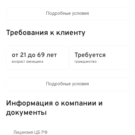
Подробные условия
Процентная ставка в день:
до 0.8%
Требования к клиенту
Полная стоимость кредита (ПСК) :
до 292% в год
от 21 до 69 лет
Требуется
возраст заемщика
гражданство
Время рассмотрения заявки:
2 мин
Подробные условия
Выдача займа:
Клиентам компании:
С проверками
Нет
Информация о компании и
Привлечение созаемщиков:
документы
Мобильный телефон:
Возможно без поручителей
Не требуется
Способы получения:
Лицензия ЦБ РФ