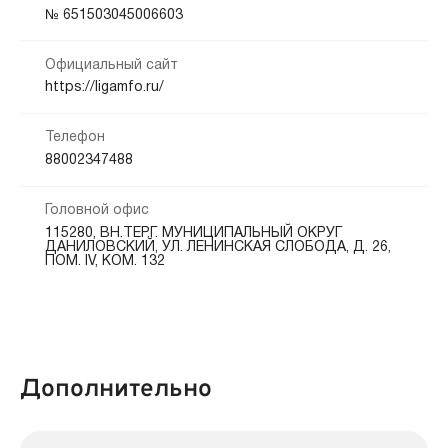
Кредитная история:
№ 651503045006603
Наличными
На карту
Любая
Официальный сайт
Способы погашения:
Документы:
https://ligamfo.ru/
Безналичный расчет
Офис
Интернет банк
Паспорт — обязательно
СНИЛС — выборочно
Телефон
Срок продления:
88002347488
до 365 дн.
Головной офис
115280, ВН.ТЕР.Г. МУНИЦИПАЛЬНЫЙ ОКРУГ
ДАНИЛОВСКИЙ, УЛ. ЛЕНИНСКАЯ СЛОБОДА, Д. 26,
ПОМ. IV, КОМ. 132
Дополнительно