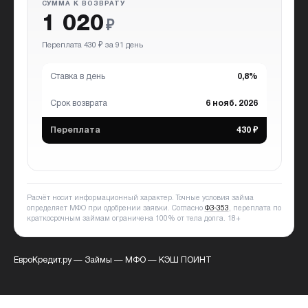
СУММА К ВОЗВРАТУ
1 020
₽
Переплата 430 ₽ за 91 день
Ставка в день
0,8%
Срок возврата
6 нояб. 2026
Переплата
430 ₽
Расчёт носит информационный характер. Точные условия займа
определяет МФО при одобрении заявки. Согласно
ФЗ-353
, переплата по
краткосрочным займам ограничена 100% от тела долга.
18+
ЕвроКредит.ру
—
Займы
—
МФО
—
КЭШ ПОИНТ