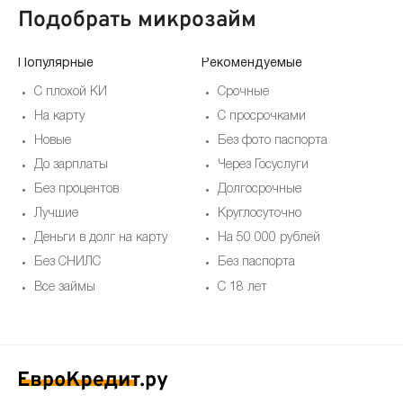
Подобрать микрозайм
Популярные
Рекомендуемые
По
С плохой КИ
Срочные
На карту
С просрочками
Новые
Без фото паспорта
До зарплаты
Через Госуслуги
Без процентов
Долгосрочные
Лучшие
Круглосуточно
Деньги в долг на карту
На 50 000 рублей
Без СНИЛС
Без паспорта
Все займы
С 18 лет