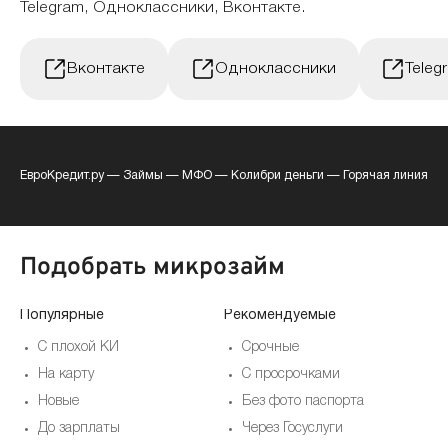
Telegram, Одноклассники, Вконтакте.
Вконтакте
Одноклассники
Teleg
ЕвроКредит.ру
—
Займы
—
МФО
—
Колибри деньги
—
Горячая линия
Подобрать микрозайм
Популярные
Рекомендуемые
По
С плохой КИ
Срочные
На карту
С просрочками
Новые
Без фото паспорта
До зарплаты
Через Госуслуги