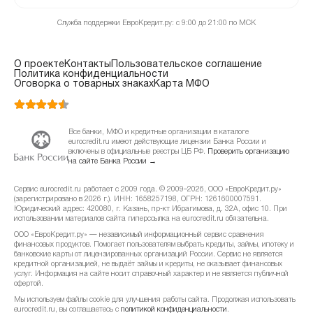
Служба поддержки ЕвроКредит.ру: с 9:00 до 21:00 по МСК
О проекте
Контакты
Пользовательское соглашение
Политика конфиденциальности
Оговорка о товарных знаках
Карта МФО
Все банки, МФО и кредитные организации в каталоге
eurocredit.ru имеют действующие лицензии Банка России и
включены в официальные реестры ЦБ РФ.
Проверить организацию
на сайте Банка России →
Сервис eurocredit.ru работает с 2009 года. © 2009–2026, ООО «ЕвроКредит.ру»
(зарегистрировано в 2026 г.). ИНН: 1658257198, ОГРН: 1261600007591.
Юридический адрес: 420080, г. Казань, пр-кт Ибрагимова, д. 32А, офис 10. При
использовании материалов сайта гиперссылка на eurocredit.ru обязательна.
ООО «ЕвроКредит.ру» — независимый информационный сервис сравнения
финансовых продуктов. Помогает пользователям выбрать кредиты, займы, ипотеку и
банковские карты от лицензированных организаций России. Сервис не является
кредитной организацией, не выдаёт займы и кредиты, не оказывает финансовых
услуг. Информация на сайте носит справочный характер и не является публичной
офертой.
Мы используем файлы cookie для улучшения работы сайта. Продолжая использовать
eurocredit.ru, вы соглашаетесь с
политикой конфиденциальности
.