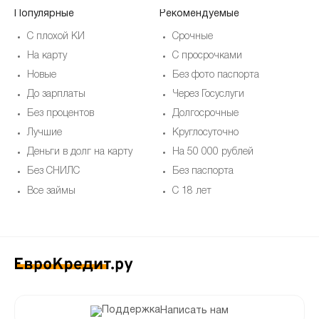
Популярные
Рекомендуемые
По
С плохой КИ
Срочные
На карту
С просрочками
Новые
Без фото паспорта
До зарплаты
Через Госуслуги
Без процентов
Долгосрочные
Лучшие
Круглосуточно
Деньги в долг на карту
На 50 000 рублей
Без СНИЛС
Без паспорта
Все займы
С 18 лет
Написать нам