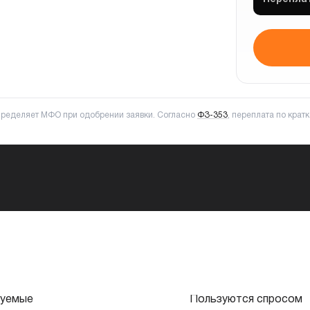
пределяет МФО при одобрении заявки. Согласно
ФЗ-353
, переплата по кра
уемые
Пользуются спросом