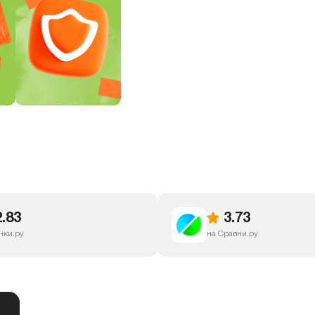
2.83
3.73
нки.ру
на Сравни.ру