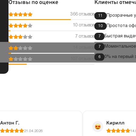
Отзывы по оценке
Клиенты отмеч
366 отзывов
Прозрачные 
11
10 отзывов
Простота оф
10
Быстрая выда
7
7 отзывов
Моментальное 
7
14 отзывов
0% на первый 
6
107 отзывов
Антон Г.
Кирилл
21.04.2026
14.