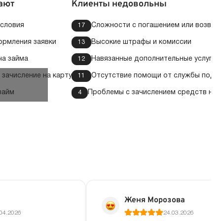
ают
Клиенты недовольны
условия
Сложности с погашением или возвра
17
ормления заявки
Высокие штрафы и комиссии
13
ча займа
Навязанные дополнительные услуги
12
зачисление на карту
Отсутствие помощи от службы под
11
займ
Проблемы с зачислением средств на 
4
Женя Морозова
04.2026
24.03.2026