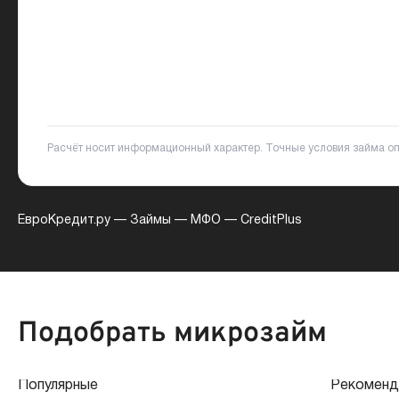
Расчёт носит информационный характер. Точные условия займа о
ЕвроКредит.ру
—
Займы
—
МФО
—
CreditPlus
Подобрать микрозайм
Популярные
Рекоменд