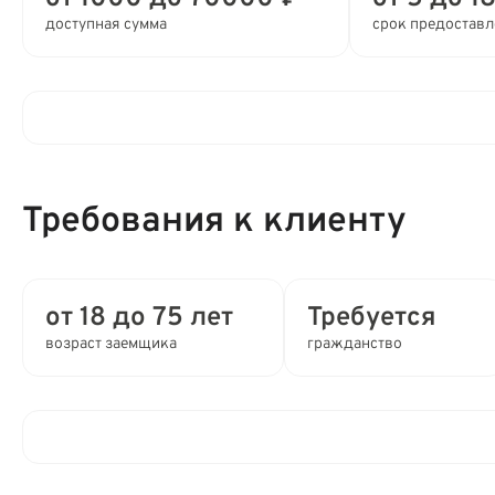
доступная сумма
срок предостав
Процентная ставка в день:
Требования к клиенту
Полная стоимость кредита (ПСК) :
Время рассмотрения заявки:
от 18 до 75 лет
Требуется
возраст заемщика
гражданство
Выдача займа:
Привлечение созаемщиков:
Клиентам компании:
Способы получения: