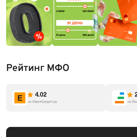
Рейтинг МФО
4.02
на ЕвроКредит.ру
на Ба