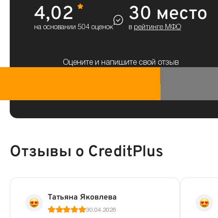
4,02
30 место
на основании 504 оценок
в
рейтинге МФО
Оцените и напишите свой отзыв
Отзывы о CreditPlus
Татьяна Яковлева
30.04.2026