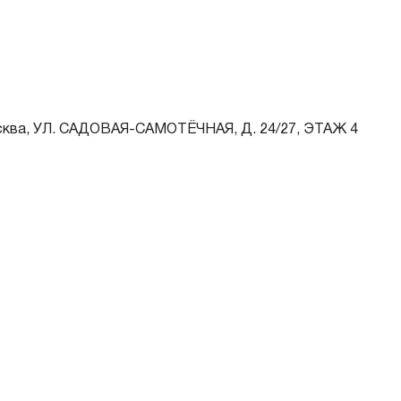
Требуется
езналичный расчет
Офис
Платежные терминалы
Любая
от 0 до 365 дн.
сква, УЛ. САДОВАЯ-САМОТЁЧНАЯ, Д. 24/27, ЭТАЖ 4
Паспорт — обязательно
Заявление — обязательно