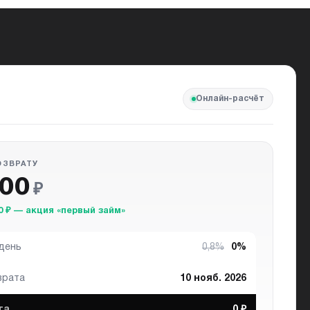
Онлайн-расчёт
ОЗВРАТУ
500
₽
0 ₽ — акция «первый займ»
 день
0,8%
0%
врата
10 нояб. 2026
та
0 ₽