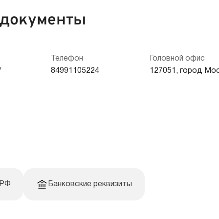
 документы
Электронные ПС
Б
т
Телефон
Головной офис
/
84991105224
127051, город Мо
 РФ
Банковские реквизиты