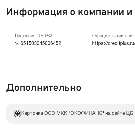
Информация о компании и
Мобильный телефон:
Способы погашения:
Кредитная история:
Лицензия ЦБ РФ
Официальный сай
Срок продления:
№ 651503045006452
https://creditplus.ru
Документы:
Дополнительно
Карточка ООО МКК "ЭКОФИНАНС" на сайте ЦБ