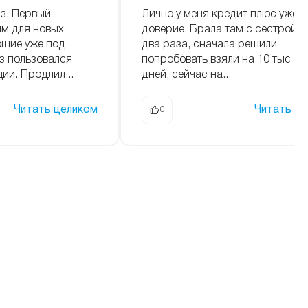
аз. Первый
Лично у меня кредит плюс уже 
м для новых
доверие. Брала там с сестрой 
ющие уже под
два раза, сначала решили
з пользовался
попробовать взяли на 10 тыс и н
ии. Продлил...
дней, сейчас на...
Читать целиком
Читать ц
0