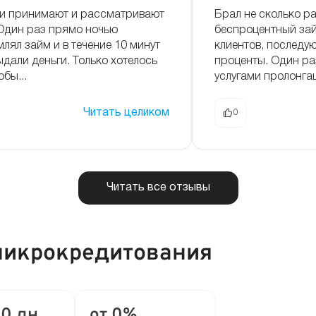
и принимают и рассматривают
Брал не сколько р
 Один раз прямо ночью
беспроцентный зай
лял займ и в течение 10 минут
клиентов, последу
ыдали деньги. Только хотелось
проценты. Один ра
обы...
услугами пролонгац
Читать целиком
0
Читать все отзывы
микрокредитования
80 дн.
от 0%