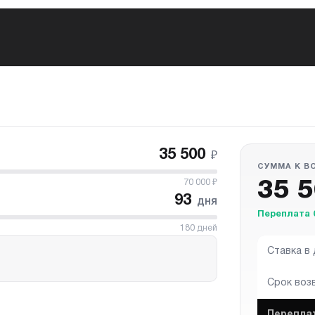
35 500
₽
СУММА К В
70 000
₽
35 
93
дня
Переплата 
180
дней
Ставка в
Срок воз
Перепла