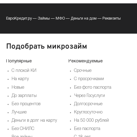
ЕвроКредит.ру
—
Займы
—
МФО
—
Деньги на дом
—
Реквизиты
Подобрать микрозайм
Популярные
Рекомендуемые
По
С плохой КИ
Срочные
На карту
С просрочками
Новые
Без фото паспорта
До зарплаты
Через Госуслуги
Без процентов
Долгосрочные
Лучшие
Круглосуточно
Деньги в долг на карту
На 50 000 рублей
Без СНИЛС
Без паспорта