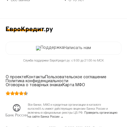
Все займы
С 18 лет
Написать нам
Служба поддержки ЕвроКредит.ру: с 9:00 до 21:00 по МСК
О проекте
Контакты
Пользовательское соглашение
Политика конфиденциальности
Оговорка о товарных знаках
Карта МФО
Все банки, МФО и кредитные организации в каталоге
eurocredit.ru имеют действующие лицензии Банка России и
включены в официальные реестры ЦБ РФ.
Проверить организацию
на сайте Банка России →