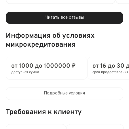
Читать все отзывы
Информация об условиях
микрокредитования
от 1000 до 1000000 ₽
от 16 до 30 
доступная сумма
срок предоставления
Подробные условия
Процентная ставка в день:
от 0.27 до 0.8%
Требования к клиенту
Полная стоимость кредита (ПСК) :