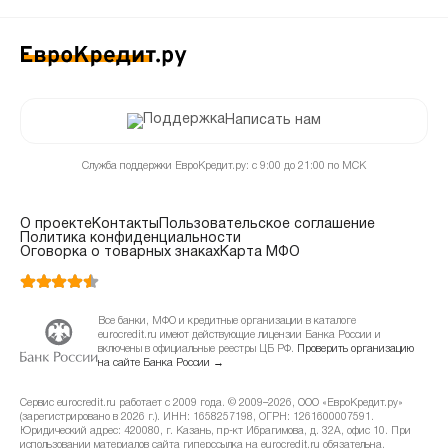
Написать нам
Служба поддержки ЕвроКредит.ру: с 9:00 до 21:00 по МСК
О проекте
Контакты
Пользовательское соглашение
Политика конфиденциальности
Оговорка о товарных знаках
Карта МФО
Все банки, МФО и кредитные организации в каталоге
eurocredit.ru имеют действующие лицензии Банка России и
включены в официальные реестры ЦБ РФ.
Проверить организацию
на сайте Банка России →
Сервис eurocredit.ru работает с 2009 года. © 2009–2026, ООО «ЕвроКредит.ру»
(зарегистрировано в 2026 г.). ИНН: 1658257198, ОГРН: 1261600007591.
Юридический адрес: 420080, г. Казань, пр-кт Ибрагимова, д. 32А, офис 10. При
использовании материалов сайта гиперссылка на eurocredit.ru обязательна.