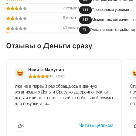
13 отзывов
Прозрачные условия
114
15 отзывов
Моментальное зачислени
113
143 отзыва
Отзывчивость службы по
73
Отзывы о Деньги сразу
Никита Мамунин
30.04.2026
Уже не в первый раз обращаюсь в данную
Ог
организацию Деньги Сразу когда срочно нужны
по
деньги или не хватает какой-то небольшой суммы
пр
для покупки или...
сл
Читать целиком
0