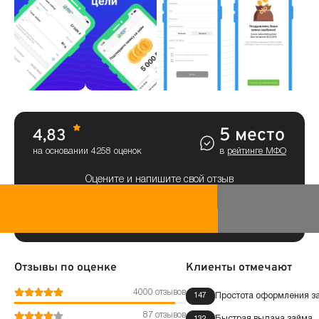
5 место
4,83
на основании 4258 оценок
в
рейтинге МФО
Оцените и напишите свой отзыв
Отзывы по оценке
Клиенты отмечают
4000 отзывов
Простота оформления з
147
87 отзывов
Быстрая выдача займа
132