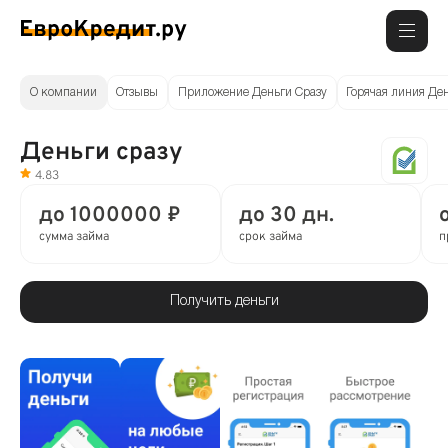
О компании
Отзывы
Приложение Деньги Сразу
Горячая линия Ден
Деньги сразу
4.83
до 1000000 ₽
до 30 дн.
сумма займа
срок займа
п
Получить деньги