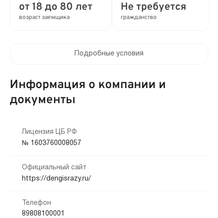
от 98.55 до 292% в год
от 18 до 80 лет
Не требуется
возраст заемщика
гражданство
Время рассмотрения заявки:
2 мин
Подробные условия
Выдача займа:
Клиентам компании:
Без проверок
Нет
Информация о компании и
Привлечение созаемщиков:
документы
Мобильный телефон:
Требуются поручители
Не требуется
Способы получения:
Лицензия ЦБ РФ
Кредитная история:
№ 1603760008057
Наличными
На карту
Банковский счёт
Любая
Официальный сайт
Способы погашения:
Документы:
https://dengisrazy.ru/
Офис
Платежные терминалы
Паспорт — обязательно
Телефон
Срок продления:
89808100001