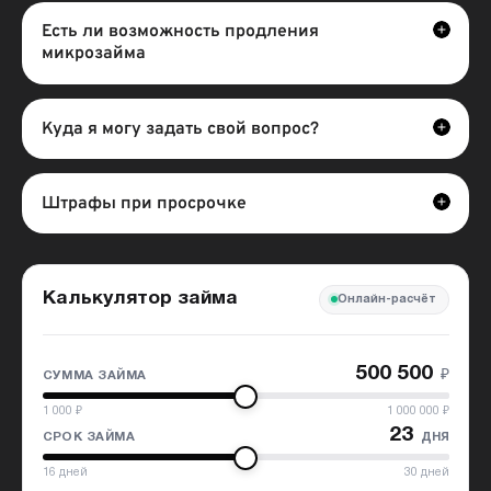
Отделения
Есть ли возможность продления
МФО;
микрозайма
Платежные
терминалы.
Куда я могу задать свой вопрос?
Штрафы при просрочке
Калькулятор займа
Онлайн-расчёт
500 500
₽
СУММА ЗАЙМА
1 000
₽
1 000 000
₽
23
дня
СРОК ЗАЙМА
16
дней
30
дней