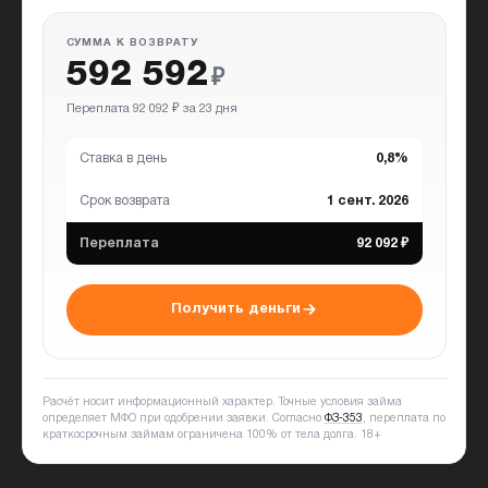
СУММА К ВОЗВРАТУ
592 592
₽
Переплата 92 092 ₽ за 23 дня
Ставка в день
0,8%
Срок возврата
1 сент. 2026
Переплата
92 092 ₽
Получить деньги
Расчёт носит информационный характер. Точные условия займа
определяет МФО при одобрении заявки. Согласно
ФЗ-353
, переплата по
краткосрочным займам ограничена 100% от тела долга.
18+