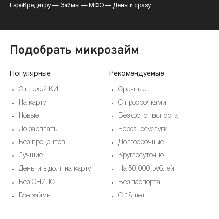
ЕвроКредит.ру
—
Займы
—
МФО
—
Деньги сразу
Подобрать микрозайм
Популярные
Рекомендуемые
По
С плохой КИ
Срочные
На карту
С просрочками
Новые
Без фото паспорта
До зарплаты
Через Госуслуги
Без процентов
Долгосрочные
Лучшие
Круглосуточно
Деньги в долг на карту
На 50 000 рублей
Без СНИЛС
Без паспорта
Все займы
С 18 лет