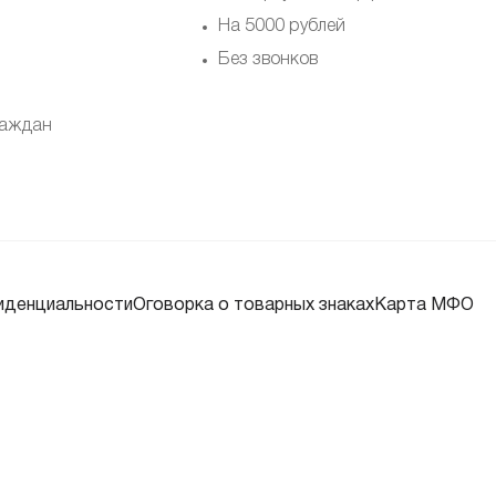
На 5000 рублей
Без звонков
раждан
иденциальности
Оговорка о товарных знаках
Карта МФО