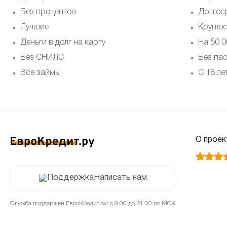
Без процентов
Долгос
Лучшие
Кругло
Деньги в долг на карту
На 50 0
Без СНИЛС
Без па
Все займы
С 18 ле
О проек
Написать нам
Служба поддержки ЕвроКредит.ру: с 9:00 до 21:00 по МСК