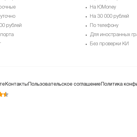
рочные
На ЮMoney
суточно
На 30 000 рублей
00 рублей
По телефону
спорта
Для иностранных г
т
Без проверки КИ
те
Контакты
Пользовательское соглашение
Политика конф