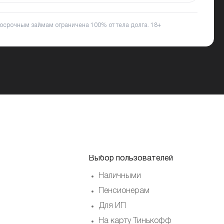
ткосрочным займам ограничена 100% от тела долга.
18+
Выбор пользователей
Наличными
Пенсионерам
Для ИП
На карту Тинькофф