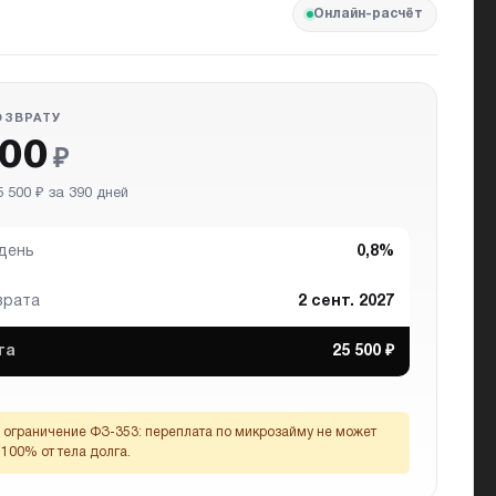
Онлайн-расчёт
ОЗВРАТУ
000
₽
 500 ₽ за 390 дней
 день
0,8%
врата
2 сент. 2027
та
25 500 ₽
ограничение ФЗ-353:
переплата по микрозайму не может
100% от тела долга.