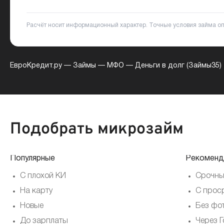
Расчёт носит информационный характер. Точные условия займа о
ЕвроКредит.ру
—
Займы
—
МФО
—
Деньги в долг (Займы35)
Подобрать микрозайм
Популярные
Рекоменд
С плохой КИ
Срочны
На карту
С прос
Новые
Без фо
До зарплаты
Через Г