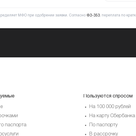
пределяет МФО при одобрении заявки. Согласно
ФЗ-353
, переплата по кра
уемые
Пользуются спросом
е
На 100 000 рублей
рочками
На карту Сбербанка
то паспорта
По паспорту
осуслуги
В рассрочку