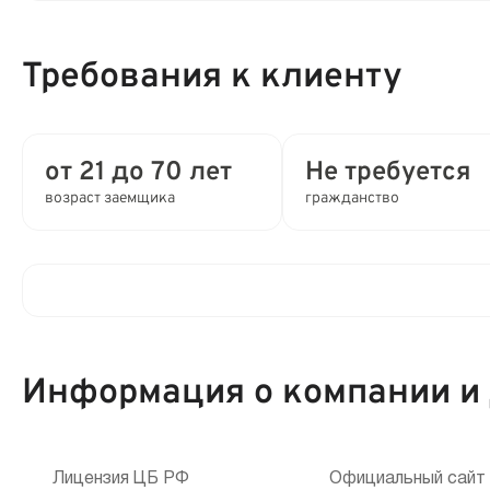
Процентная ставка в день:
Требования к клиенту
Полная стоимость кредита (ПСК) :
Время рассмотрения заявки:
от 21 до 70 лет
Не требуется
возраст заемщика
гражданство
Выдача займа:
Привлечение созаемщиков:
Клиентам компании:
Способы получения:
Информация о компании и
Мобильный телефон:
Способы погашения:
Кредитная история:
Лицензия ЦБ РФ
Срок продления:
Официальный сайт