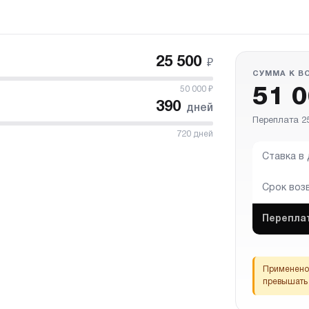
25 500
₽
СУММА К В
50 000
₽
51 
390
дней
Переплата 25
720
дней
Ставка в
Срок воз
Перепла
Применено 
превышать 