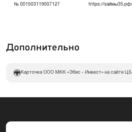
№ 001503119007127
https://займы35.рф
Документы:
Дополнительно
Карточка ООО МКК «Эбис - Инвест» на сайте Ц