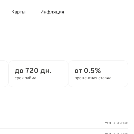
Карты
Инфляция
 продукты
 карты 120 дней без процентов
 на месяц
авитный список продуктов с динамикой цен
карты с 18 лет
онные вклады
до 720 дн.
от 0.5%
карты с доставкой на дом
няемые вклады
срок займа
процентная ставка
 карты с моментальным решением
 карты без посещения банка
Нет отзывов