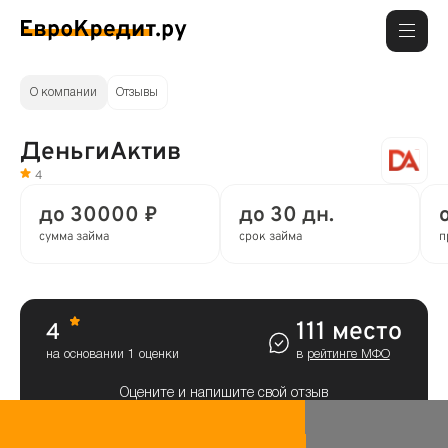
О компании
Отзывы
ДеньгиАктив
4
до 30000 ₽
до 30 дн.
сумма займа
срок займа
п
111 место
4
на основании 1 оценки
в
рейтинге МФО
Оцените и напишите свой отзыв