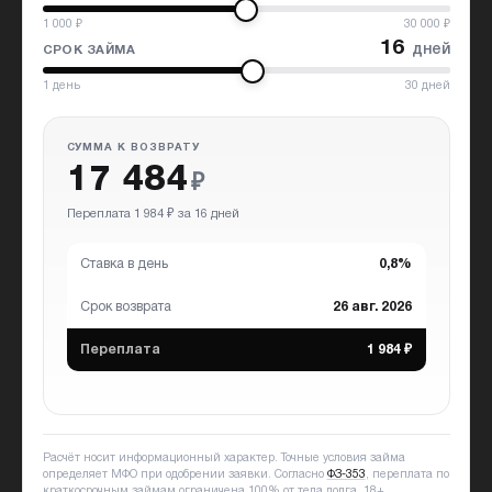
1 000
₽
30 000
₽
16
дней
СРОК ЗАЙМА
1
день
30
дней
СУММА К ВОЗВРАТУ
17 484
₽
Переплата 1 984 ₽ за 16 дней
Ставка в день
0,8%
Срок возврата
26 авг. 2026
Переплата
1 984 ₽
Расчёт носит информационный характер. Точные условия займа
определяет МФО при одобрении заявки. Согласно
ФЗ-353
, переплата по
краткосрочным займам ограничена 100% от тела долга.
18+