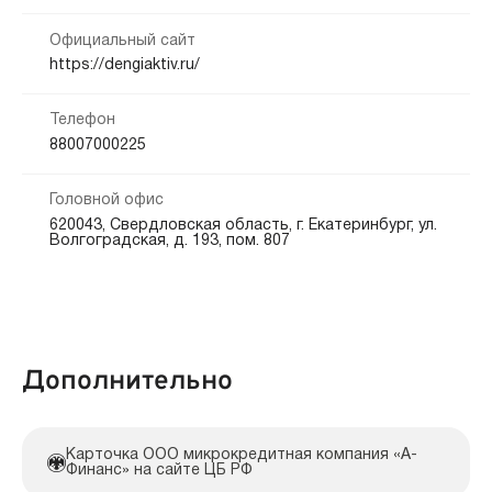
Любая
Официальный сайт
Способы погашения:
Документы:
https://dengiaktiv.ru/
Паспорт — обязательно
Телефон
Срок продления:
88007000225
до 0 дн.
Головной офис
620043, Свердловская область, г. Екатеринбург, ул.
Волгоградская, д. 193, пом. 807
Дополнительно
Карточка ООО микрокредитная компания «А-
Финанс» на сайте ЦБ РФ