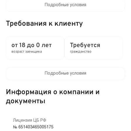
Подробные условия
Процентная ставка в день:
до 0.8%
Требования к клиенту
Полная стоимость кредита (ПСК) :
до 292% в год
от 18 до 0 лет
Требуется
возраст заемщика
гражданство
Время рассмотрения заявки:
1 мин
Подробные условия
Выдача займа:
Клиентам компании:
Без проверок
Нет
Информация о компании и
Привлечение созаемщиков:
документы
Мобильный телефон:
Требуются поручители
Не требуется
Способы получения:
Лицензия ЦБ РФ
Кредитная история:
№ 651403465005175
Наличными