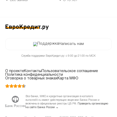
Все займы
С 18 лет
Написать нам
Служба поддержки ЕвроКредит.ру: с 9:00 до 21:00 по МСК
О проекте
Контакты
Пользовательское соглашение
Политика конфиденциальности
Оговорка о товарных знаках
Карта МФО
Все банки, МФО и кредитные организации в каталоге
eurocredit.ru имеют действующие лицензии Банка России и
включены в официальные реестры ЦБ РФ.
Проверить организацию
на сайте Банка России →