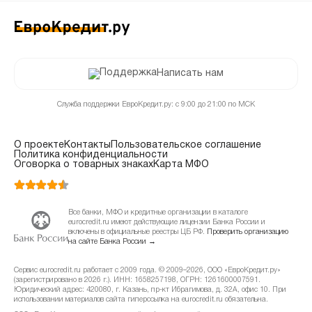
Написать нам
Служба поддержки ЕвроКредит.ру: с 9:00 до 21:00 по МСК
О проекте
Контакты
Пользовательское соглашение
Политика конфиденциальности
Оговорка о товарных знаках
Карта МФО
Все банки, МФО и кредитные организации в каталоге
eurocredit.ru имеют действующие лицензии Банка России и
включены в официальные реестры ЦБ РФ.
Проверить организацию
на сайте Банка России →
Сервис eurocredit.ru работает с 2009 года. © 2009–2026, ООО «ЕвроКредит.ру»
(зарегистрировано в 2026 г.). ИНН: 1658257198, ОГРН: 1261600007591.
Юридический адрес: 420080, г. Казань, пр-кт Ибрагимова, д. 32А, офис 10. При
использовании материалов сайта гиперссылка на eurocredit.ru обязательна.