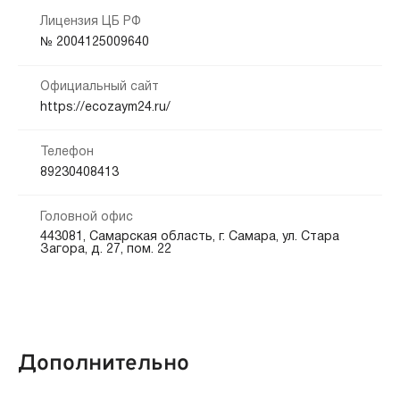
Способы получения:
Лицензия ЦБ РФ
Кредитная история:
№ 2004125009640
На карту
Банковский счёт
Любая
Официальный сайт
Способы погашения:
Документы:
https://ecozaym24.ru/
Безналичный расчет
Почта России
Интернет банк
Паспорт — обязательно
СНИЛС — обязательно
Телефон
Срок продления:
89230408413
до 0 дн.
Головной офис
443081, Самарская область, г. Самара, ул. Стара
Загора, д. 27, пом. 22
Дополнительно