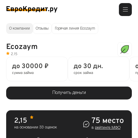
О компании
Отзывы
Горячая линия Ecozaym
Ecozaym
2.15
до 30000 ₽
до 30 дн.
сумма займа
срок займа
п
Получить деньги
75 место
2,15
на основании 33 оценок
в
рейтинге МФО