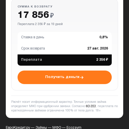
СУММА К ВОЗВРАТУ
17 856
₽
Переплата 2 356 ₽ за 19 дней
Ставка в день
0,8%
Срок возврата
27 авг. 2026
Переплата
2 356 ₽
Получить деньги
Расчёт носит информационный характер. Точные условия займа
определяет МФО при одобрении заявки. Согласно
ФЗ-353
, переплата по
краткосрочным займам ограничена 100% от тела долга.
18+
ЕвроКредит.ру
—
Займы
—
МФО
—
Ecozaym