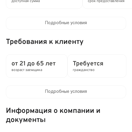
доступная сумма
срок предоставления
Подробные условия
Процентная ставка в день:
до 0.8%
Требования к клиенту
Полная стоимость кредита (ПСК) :
до 292% в год
от 21 до 65 лет
Требуется
возраст заемщика
гражданство
Время рассмотрения заявки:
2 мин
Подробные условия
Выдача займа:
Клиентам компании:
Без проверок
Нет
Информация о компании и
Привлечение созаемщиков:
документы
Мобильный телефон:
Возможно без поручителей
Не требуется