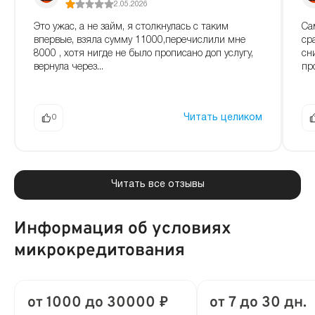
2.05.2026
Это ужас, а не займ, я столкнулась с таким
Са
впервые, взяла сумму 11000,перечислили мне
ср
8000 , хотя нигде не было прописано доп услугу,
сн
вернула через...
про
Читать целиком
0
Читать все отзывы
Информация об условиях
микрокредитования
от 1000 до 30000 ₽
от 7 до 30 дн.