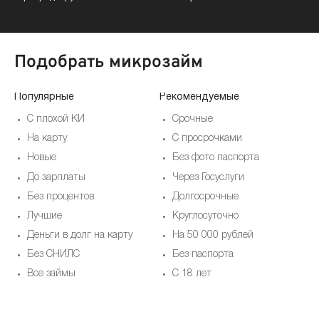
Подобрать микрозайм
Популярные
Рекомендуемые
По
С плохой КИ
Срочные
На карту
С просрочками
Новые
Без фото паспорта
До зарплаты
Через Госуслуги
Без процентов
Долгосрочные
Лучшие
Круглосуточно
Деньги в долг на карту
На 50 000 рублей
Без СНИЛС
Без паспорта
Все займы
С 18 лет