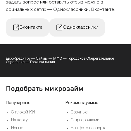
задать вопрос или оставить отзыв можно в
социальных сетях — Одноклассники, Вконтакте.
Вконтакте
Одноклассники
ЕвроКредит.ру
—
Займы
—
МФО
—
Городское Сберегательное
Отделение
—
Горячая линия
Подобрать микрозайм
Популярные
Рекомендуемые
По
С плохой КИ
Срочные
На карту
С просрочками
Новые
Без фото паспорта