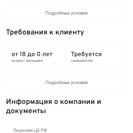
Подробные условия
Процентная ставка в день:
до 0.8%
Требования к клиенту
Полная стоимость кредита (ПСК) :
до 292% в год
от 18 до 0 лет
Требуется
возраст заемщика
гражданство
Время рассмотрения заявки:
0 мин
Подробные условия
Выдача займа:
Клиентам компании:
Без проверок
Нет
Информация о компании и
Привлечение созаемщиков:
документы
Мобильный телефон:
Возможно без поручителей
Не требуется
Способы получения:
Лицензия ЦБ РФ