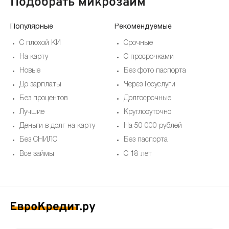
Подобрать микрозайм
Популярные
Рекомендуемые
По
С плохой КИ
Срочные
На карту
С просрочками
Новые
Без фото паспорта
До зарплаты
Через Госуслуги
Без процентов
Долгосрочные
Лучшие
Круглосуточно
Деньги в долг на карту
На 50 000 рублей
Без СНИЛС
Без паспорта
Все займы
С 18 лет