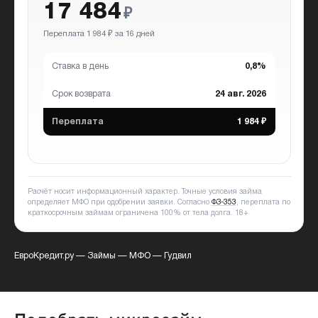
17 484
₽
Переплата 1 984 ₽ за 16 дней
Ставка в день
0,8%
Срок возврата
24 авг. 2026
Переплата
1 984 ₽
Расчёт носит информационный характер. Точные условия займа
определяет МФО при одобрении заявки. Согласно
ФЗ-353
, переплата по
краткосрочным займам ограничена 100% от тела долга.
18+
ЕвроКредит.ру
—
Займы
—
МФО
—
Гудвил