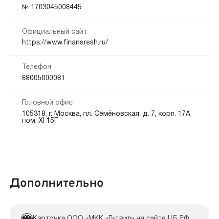
Кредитная история:
№ 1703045008445
На карту
Банковский счёт
Платёжные системы
Любая
Электронные кошельки
Наличными
Официальный сайт
Документы:
https://www.finansresh.ru/
Способы погашения:
Паспорт — обязательно
Электронные ПС
Банкоматы
Безналичный расчет
Телефон
Офис
Платежные терминалы
Интернет банк
Салоны связи
88005000081
Головной офис
Срок продления:
105318, г. Москва, пл. Семёновская, д. 7, корп. 17А,
до 0 дн.
пом. XI 15Г
Дополнительно
Карточка ООО «МКК «Гудвил» на сайте ЦБ РФ