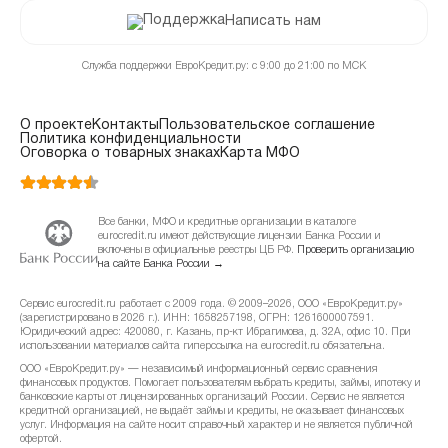
Написать нам
Служба поддержки ЕвроКредит.ру: с 9:00 до 21:00 по МСК
О проекте
Контакты
Пользовательское соглашение
Политика конфиденциальности
Оговорка о товарных знаках
Карта МФО
Все банки, МФО и кредитные организации в каталоге
eurocredit.ru имеют действующие лицензии Банка России и
включены в официальные реестры ЦБ РФ.
Проверить организацию
на сайте Банка России →
Сервис eurocredit.ru работает с 2009 года. © 2009–2026, ООО «ЕвроКредит.ру»
(зарегистрировано в 2026 г.). ИНН: 1658257198, ОГРН: 1261600007591.
Юридический адрес: 420080, г. Казань, пр-кт Ибрагимова, д. 32А, офис 10. При
использовании материалов сайта гиперссылка на eurocredit.ru обязательна.
ООО «ЕвроКредит.ру» — независимый информационный сервис сравнения
финансовых продуктов. Помогает пользователям выбрать кредиты, займы, ипотеку и
банковские карты от лицензированных организаций России. Сервис не является
кредитной организацией, не выдаёт займы и кредиты, не оказывает финансовых
услуг. Информация на сайте носит справочный характер и не является публичной
офертой.