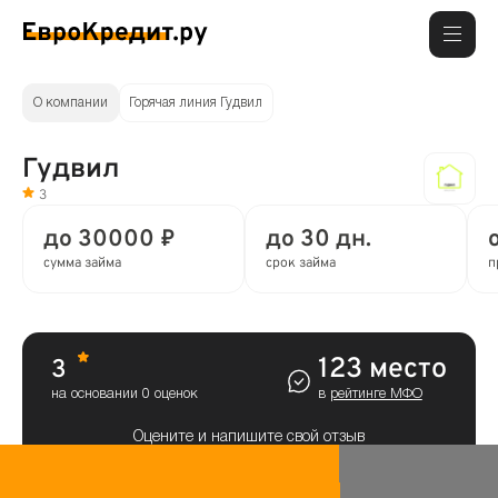
О компании
Горячая линия Гудвил
Гудвил
3
до 30000 ₽
до 30 дн.
сумма займа
срок займа
п
123 место
3
на основании 0 оценок
в
рейтинге МФО
Оцените и напишите свой отзыв