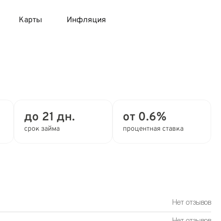
Карты
Инфляция
 продукты
 карты 120 дней без процентов
 на месяц
авитный список продуктов с динамикой цен
карты с 18 лет
онные вклады
до 21 дн.
от 0.6%
карты с доставкой на дом
няемые вклады
срок займа
процентная ставка
 карты с моментальным решением
 карты без посещения банка
Нет отзывов