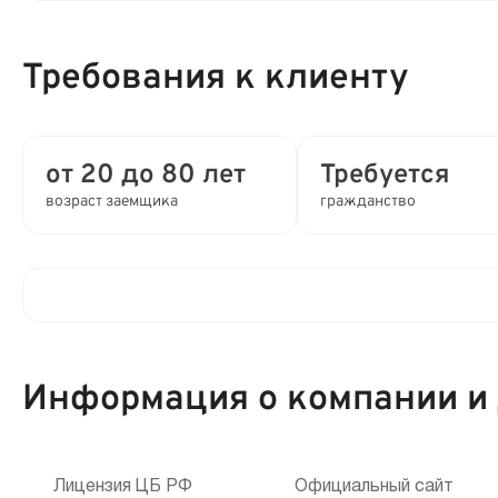
Процентная ставка в день:
Требования к клиенту
Полная стоимость кредита (ПСК) :
Время рассмотрения заявки:
от 20 до 80 лет
Требуется
возраст заемщика
гражданство
Выдача займа:
Привлечение созаемщиков:
Клиентам компании:
Способы получения:
Информация о компании и
Мобильный телефон:
Способы погашения:
Кредитная история:
Лицензия ЦБ РФ
Официальный сайт
Срок продления: