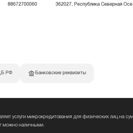
88672700060
362027, Республика Северная Осет
Паспорт — о
ЦБ РФ
Банковские реквизиты
ляет услуги микрокредитования для физических лиц на сумм
лг можно наличными.