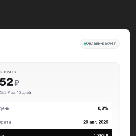
Онлайн-расчёт
ОЗВРАТУ
352
₽
352 ₽ за 13 дней
 день
0,8%
врата
20 авг. 2026