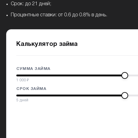
Срок: до 21 дней;
Процентные ставки: от 0.6 до 0.8% в день.
Калькулятор займа
СУММА ЗАЙМА
1 000
₽
СРОК ЗАЙМА
5
дней