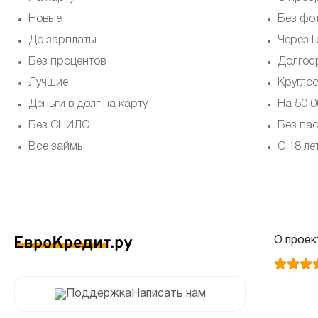
Новые
Без фо
До зарплаты
Через Г
Без процентов
Долгос
Лучшие
Кругло
Деньги в долг на карту
На 50 0
Без СНИЛС
Без па
Все займы
С 18 ле
О проек
Написать нам