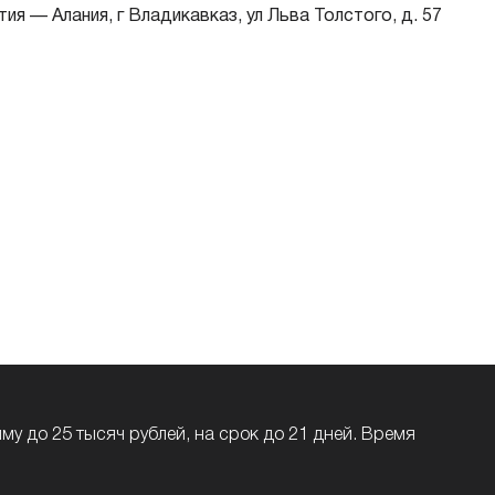
ия — Алания, г Владикавказ, ул Льва Толстого, д. 57
бязательно
Пенсионное удостоверение — выборочно
у до 25 тысяч рублей, на срок до 21 дней. Время