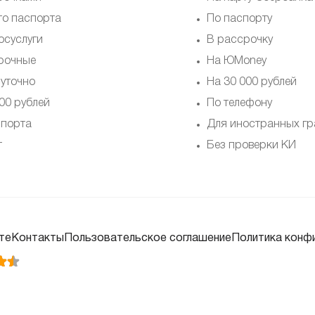
то паспорта
По паспорту
осуслуги
В рассрочку
рочные
На ЮMoney
суточно
На 30 000 рублей
00 рублей
По телефону
спорта
Для иностранных г
т
Без проверки КИ
те
Контакты
Пользовательское соглашение
Политика конф