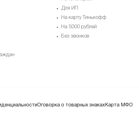
Для ИП
На карту Тинькофф
На 5000 рублей
Без звонков
раждан
иденциальности
Оговорка о товарных знаках
Карта МФО