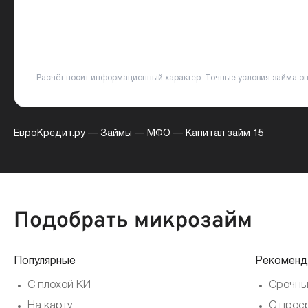
Расчёт носит информационный характер. Точные условия займа о
ЕвроКредит.ру
—
Займы
—
МФО
—
Капитал займ 15
Подобрать микрозайм
Популярные
Рекоменд
С плохой КИ
Срочны
На карту
С прос