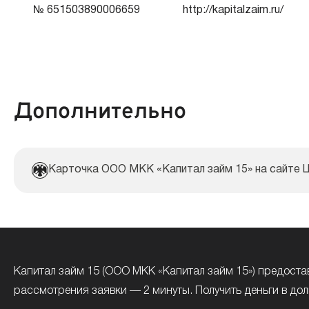
№ 651503890006659
http://kapitalzaim.ru/
Документы:
Дополнительно
Карточка ООО МКК «Капитал займ 15» на сайте 
Капитал займ 15 (ООО МКК «Капитал займ 15») предостав
рассмотрения заявки — 2 минуты. Получить деньги в до