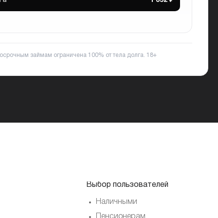
та
1 352 ₽
ткосрочным займам ограничена 100% от тела долга.
18+
Выбор пользователей
Наличными
Пенсионерам