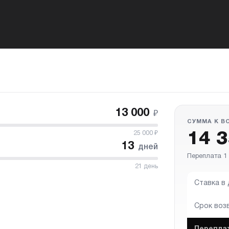
13 000
₽
СУММА К В
25 000
₽
14 
13
дней
Переплата 1 
21
день
Ставка в
Срок воз