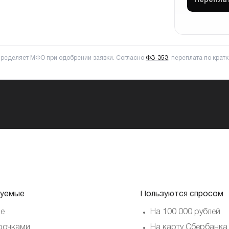
Перепла
пределяет МФО при одобрении заявки. Согласно
ФЗ-353
, переплата по кра
уемые
Пользуются спросом
е
На 100 000 рублей
рочками
На карту Сбербанка