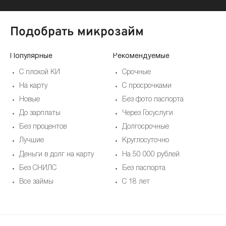
Подобрать микрозайм
Популярные
Рекомендуемые
По
С плохой КИ
Срочные
На карту
С просрочками
Новые
Без фото паспорта
До зарплаты
Через Госуслуги
Без процентов
Долгосрочные
Лучшие
Круглосуточно
Деньги в долг на карту
На 50 000 рублей
Без СНИЛС
Без паспорта
Все займы
С 18 лет