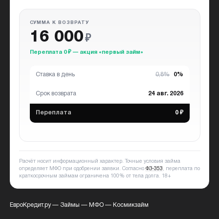
СУММА К ВОЗВРАТУ
16 000
₽
Переплата 0 ₽ — акция «первый займ»
Ставка в день
0,8%
0%
Срок возврата
24 авг. 2026
Переплата
0 ₽
Расчёт носит информационный характер. Точные условия займа
определяет МФО при одобрении заявки. Согласно
ФЗ-353
, переплата по
краткосрочным займам ограничена 100% от тела долга.
18+
ЕвроКредит.ру
—
Займы
—
МФО
—
Космикзайм