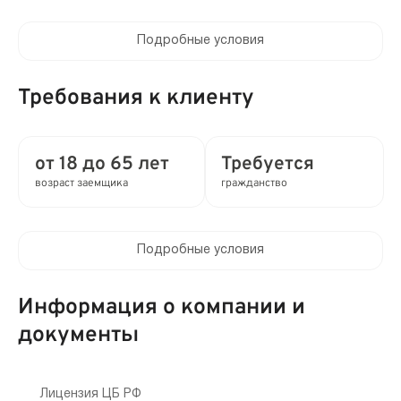
Подробные условия
Процентная ставка в день:
от 0 до 0.8%
Требования к клиенту
Полная стоимость кредита (ПСК) :
от 0 до 292% в год
от 18 до 65 лет
Требуется
возраст заемщика
гражданство
Время рассмотрения заявки:
2 мин
Подробные условия
Выдача займа:
Клиентам компании:
Без проверок
Нет
Информация о компании и
Привлечение созаемщиков:
документы
Мобильный телефон:
Требуются поручители
Требуется
Способы получения:
Лицензия ЦБ РФ