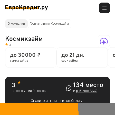
О компании
Горячая линия Космикзайм
Космикзайм
3
до 30000 ₽
до 21 дн.
сумма займа
срок займа
п
134 место
3
на основании 0 оценок
в
рейтинге МФО
Оцените и напишите свой отзыв