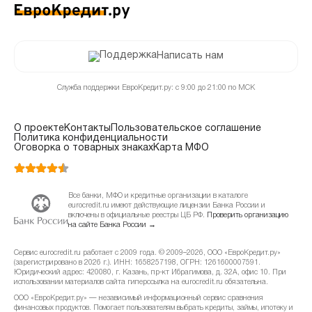
Написать нам
Служба поддержки ЕвроКредит.ру: с 9:00 до 21:00 по МСК
О проекте
Контакты
Пользовательское соглашение
Политика конфиденциальности
Оговорка о товарных знаках
Карта МФО
Все банки, МФО и кредитные организации в каталоге
eurocredit.ru имеют действующие лицензии Банка России и
включены в официальные реестры ЦБ РФ.
Проверить организацию
на сайте Банка России →
Сервис eurocredit.ru работает с 2009 года. © 2009–2026, ООО «ЕвроКредит.ру»
(зарегистрировано в 2026 г.). ИНН: 1658257198, ОГРН: 1261600007591.
Юридический адрес: 420080, г. Казань, пр-кт Ибрагимова, д. 32А, офис 10. При
использовании материалов сайта гиперссылка на eurocredit.ru обязательна.
ООО «ЕвроКредит.ру» — независимый информационный сервис сравнения
финансовых продуктов. Помогает пользователям выбрать кредиты, займы, ипотеку и