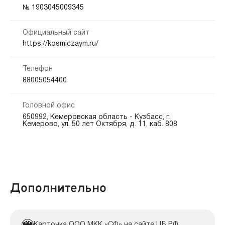
Кредитная история:
№ 1903045009345
На карту
Банковский счёт
Любая
Официальный сайт
Способы погашения:
Документы:
https://kosmiczaym.ru/
Банкоматы
Безналичный расчет
Заявление — обязательно
Паспорт — обязательно
Платежные терминалы
Интернет банк
Телефон
88005054400
Срок продления:
до 0 дн.
Головной офис
650992, Кемеровская область - Кузбасс, г.
Кемерово, ул. 50 лет Октября, д. 11, каб. 808
Дополнительно
Карточка ООО МКК «СФ» на сайте ЦБ РФ